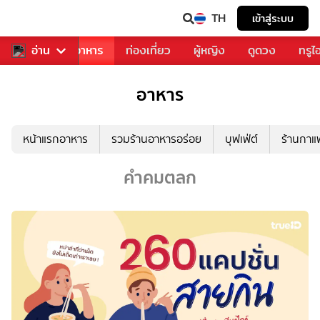
TH
เข้าสู่ระบบ
วงการเพลง
อ่าน
อาหาร
ท่องเที่ยว
ผู้หญิง
ดูดวง
ทรูไ
อาหาร
หน้าแรกอาหาร
รวมร้านอาหารอร่อย
บุฟเฟ่ต์
ร้านกา
คำคมตลก