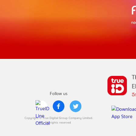
T
E
Follow us
อ
Copyright © True Digital Group Company Limited.
All rights reserved