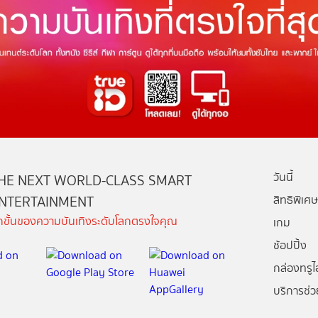
วันนี้
HE NEXT WORLD-CLASS SMART
NTERTAINMENT
สิทธิพิเศษ
ีกขั้นของความบันเทิงระดับโลกตรงใจคุณ
เกม
ช้อปปิ้ง
กล่องทรูไอ
บริการช่ว