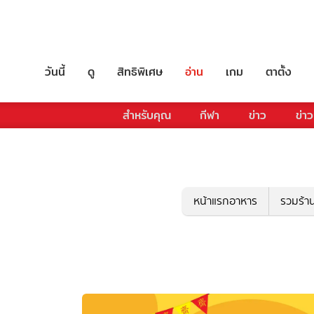
วันนี้
ดู
สิทธิพิเศษ
อ่าน
เกม
ตาตั้ง
สำหรับคุณ
กีฬา
ข่าว
ข่าว
หน้าแรกอาหาร
รวมร้า