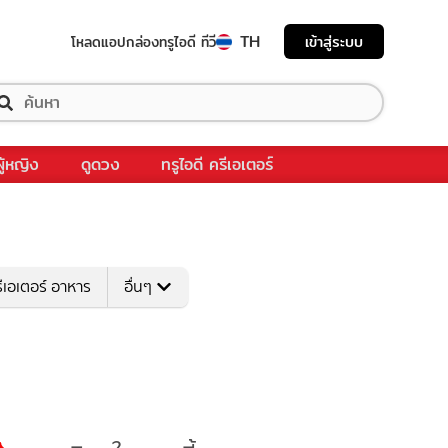
TH
เข้าสู่ระบบ
โหลดแอป
กล่องทรูไอดี ทีวี
ผู้หญิง
ดูดวง
ทรูไอดี ครีเอเตอร์
ีเอเตอร์ อาหาร
อื่นๆ