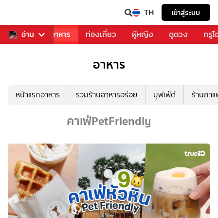
TH
เข้าสู่ระบบ
วงการเพลง
อ่าน
อาหาร
ท่องเที่ยว
ผู้หญิง
ดูดวง
ทรูไ
อาหาร
หน้าแรกอาหาร
รวมร้านอาหารอร่อย
บุฟเฟ่ต์
ร้านกา
คาเฟ่PetFriendly