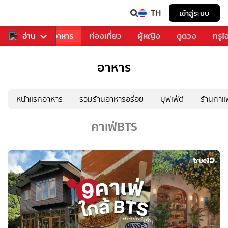
TH
เข้าสู่ระบบ
วงการเพลง
อ่าน
อาหาร
ท่องเที่ยว
ผู้หญิง
ดูดวง
ทรูไ
อาหาร
หน้าแรกอาหาร
รวมร้านอาหารอร่อย
บุฟเฟ่ต์
ร้านกา
คาเฟ่BTS