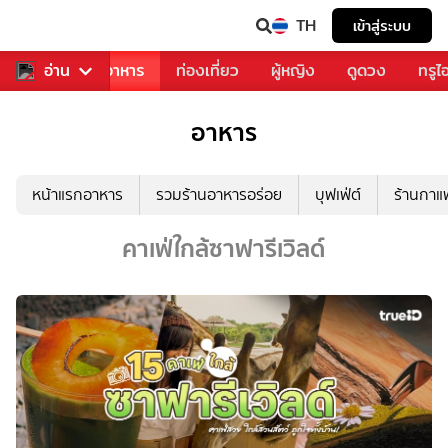
TH
เข้าสู่ระบบ
วงการเพลง
อ่าน
อาหาร
ท่องเที่ยว
ผู้หญิง
ดูดวง
ทรูไ
อาหาร
หน้าแรกอาหาร
รวมร้านอาหารอร่อย
บุฟเฟ่ต์
ร้านกา
คาเฟ่ใกล้ซาฟารีเวิลด์