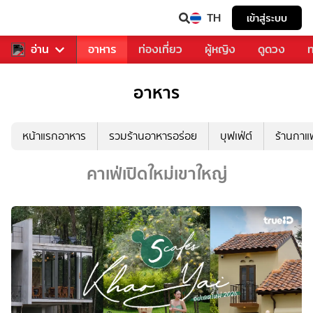
TH
เข้าสู่ระบบ
สารวงการเพลง
อ่าน
อาหาร
ท่องเที่ยว
ผู้หญิง
ดูดวง
ท
อาหาร
หน้าแรกอาหาร
รวมร้านอาหารอร่อย
บุฟเฟ่ต์
ร้านกา
คาเฟ่เปิดใหม่เขาใหญ่