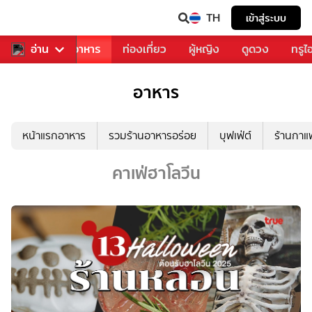
TH
เข้าสู่ระบบ
วงการเพลง
อ่าน
อาหาร
ท่องเที่ยว
ผู้หญิง
ดูดวง
ทรูไ
อาหาร
หน้าแรกอาหาร
รวมร้านอาหารอร่อย
บุฟเฟ่ต์
ร้านกา
คาเฟ่ฮาโลวีน