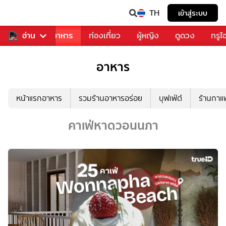
TH
เข้าสู่ระบบ
วงการเพลง
อ่าน
อาหาร
ท่องเที่ยว
ผู้หญิง
ดูดวง
ทรูไ
อาหาร
หน้าแรกอาหาร
รวมร้านอาหารอร่อย
บุฟเฟ่ต์
ร้านกา
คาเฟ่หาดวอนนภา