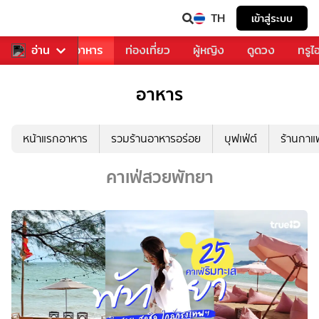
TH
เข้าสู่ระบบ
วงการเพลง
อ่าน
อาหาร
ท่องเที่ยว
ผู้หญิง
ดูดวง
ทรูไ
อาหาร
หน้าแรกอาหาร
รวมร้านอาหารอร่อย
บุฟเฟ่ต์
ร้านกา
คาเฟ่สวยพัทยา