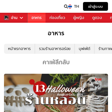
TH
เข้าสู่ระบบ
สารวงการเพลง
อ่าน
อาหาร
ท่องเที่ยว
ผู้หญิง
ดูดวง
ท
อาหาร
หน้าแรกอาหาร
รวมร้านอาหารอร่อย
บุฟเฟ่ต์
ร้านกา
คาเฟ่ลึกลับ