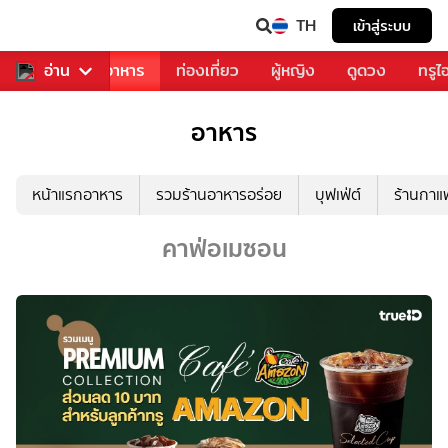
TH
เข้าสู่ระบบ
วงการเพลง
อ่าน
อาหาร
ท่องเที่ยว
ผู้หญิง
ดูดวง
ทรูไ
อาหาร
หน้าแรกอาหาร
รวมร้านอาหารอร่อย
บุฟเฟ่ต์
ร้านกา
คาฟ่อเมซอน