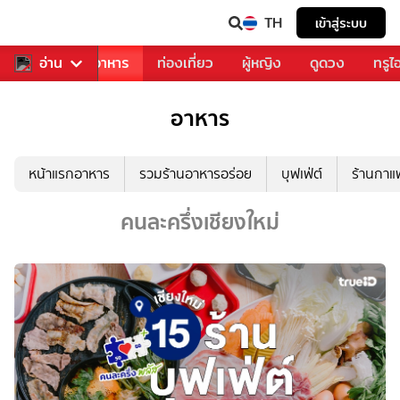
TH
เข้าสู่ระบบ
วงการเพลง
อ่าน
อาหาร
ท่องเที่ยว
ผู้หญิง
ดูดวง
ทรูไ
อาหาร
หน้าแรกอาหาร
รวมร้านอาหารอร่อย
บุฟเฟ่ต์
ร้านกา
คนละครึ่งเชียงใหม่