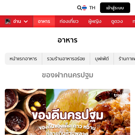
TH
เข้าสู่ระบบ
สารวงการเพลง
อ่าน
อาหาร
ท่องเที่ยว
ผู้หญิง
ดูดวง
ท
อาหาร
หน้าแรกอาหาร
รวมร้านอาหารอร่อย
บุฟเฟ่ต์
ร้านกา
ของฝากนครปฐม