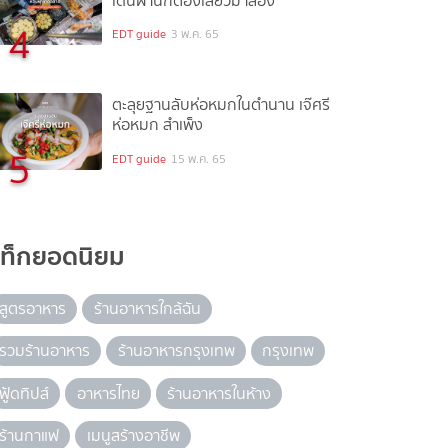
เดินผ่านก็ต้องเลี้ยวมาลอง
4
EDT guide
3 พ.ค. 65
ตะลุยฐานลับห่อหมกในตำนาน เจ๊ศรี
ห่อหมก สำเพ็ง
5
EDT guide
15 พ.ค. 65
แท็กยอดนิยม
สูตรอาหาร
ร้านอาหารใกล้ฉัน
รวมร้านอาหาร
ร้านอาหารกรุงเทพ
กรุงเทพ
ฟู้ดทิปส์
อาหารไทย
ร้านอาหารในห้าง
ร้านกาแฟ
เมนูสร้างอาชีพ