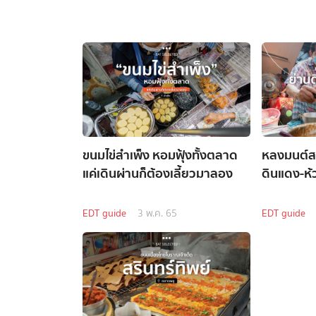
ขนมไข่สำเพ็ง หอมฟุ้งทั้งตลาด
หลงมนต์สเน
แค่เดินผ่านก็ต้องเลี้ยวมาลอง
ดินแดง-ห
EDT guide
3 พ.ค. 65
EDT guide