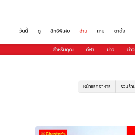
วันนี้
ดู
สิทธิพิเศษ
อ่าน
เกม
ตาตั้ง
สำหรับคุณ
กีฬา
ข่าว
ข่าว
หน้าแรกอาหาร
รวมร้า