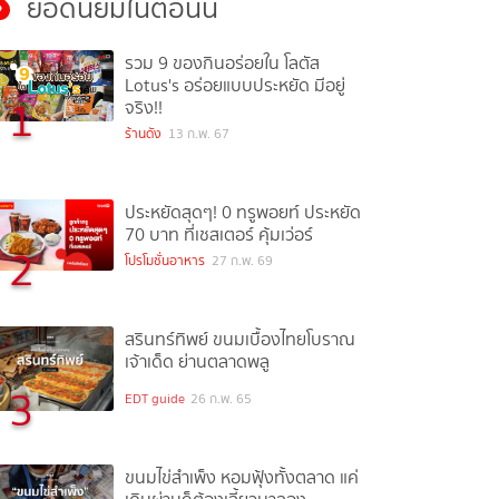
ยอดนิยมในตอนนี้
รวม 9 ของกินอร่อยใน โลตัส
Lotus's อร่อยแบบประหยัด มีอยู่
1
จริง!!
ร้านดัง
13 ก.พ. 67
ประหยัดสุดๆ! 0 ทรูพอยท์ ประหยัด
70 บาท ที่เชสเตอร์ คุ้มเว่อร์
2
โปรโมชั่นอาหาร
27 ก.พ. 69
สรินทร์ทิพย์ ขนมเบื้องไทยโบราณ
เจ้าเด็ด ย่านตลาดพลู
3
EDT guide
26 ก.พ. 65
ขนมไข่สำเพ็ง หอมฟุ้งทั้งตลาด แค่