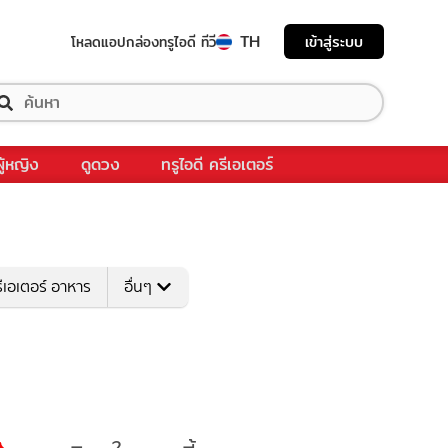
TH
เข้าสู่ระบบ
โหลดแอป
กล่องทรูไอดี ทีวี
ผู้หญิง
ดูดวง
ทรูไอดี ครีเอเตอร์
ีเอเตอร์ อาหาร
อื่นๆ