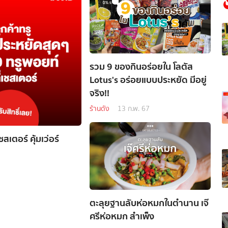
รวม 9 ของกินอร่อยใน โลตัส
Lotus's อร่อยแบบประหยัด มีอยู่
จริง!!
ร้านดัง
13 ก.พ. 67
เตอร์ คุ้มเว่อร์
ตะลุยฐานลับห่อหมกในตำนาน เจ๊
ศรีห่อหมก สำเพ็ง