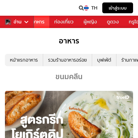
TH
เข้าสู่ระบบ
วงการเพลง
อ่าน
อาหาร
ท่องเที่ยว
ผู้หญิง
ดูดวง
ทรูไ
อาหาร
หน้าแรกอาหาร
รวมร้านอาหารอร่อย
บุฟเฟ่ต์
ร้านกา
ขนมคลีน