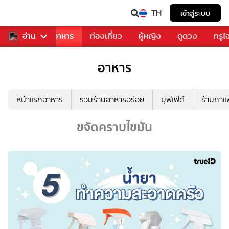
TH
เข้าสู่ระบบ
วงการเพลง
อ่าน
อาหาร
ท่องเที่ยว
ผู้หญิง
ดูดวง
ทรูไ
อาหาร
หน้าแรกอาหาร
รวมร้านอาหารอร่อย
บุฟเฟ่ต์
ร้านกา
ขจัดคราบไขมัน