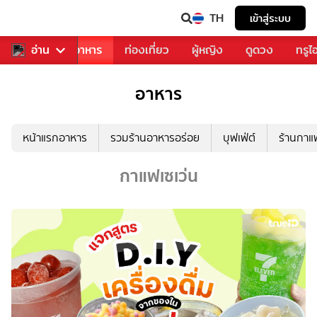
TH
เข้าสู่ระบบ
วงการเพลง
อ่าน
อาหาร
ท่องเที่ยว
ผู้หญิง
ดูดวง
ทรูไ
อาหาร
หน้าแรกอาหาร
รวมร้านอาหารอร่อย
บุฟเฟ่ต์
ร้านกา
กาแฟเซเว่น