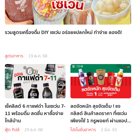
รวมสูตรเครื่องดื่ม DIY เซเว่น อร่อยแปลกใหม่ ทำง่าย ลองดิ!
สูตรอาหาร
19 พ.ค. 69
เช็คลิสต์ 6 กาแฟดำ ในเซเว่น 7-
ลดจัดหนัก สุขจัดเต็ม ! แจ
11 พร้อมดื่ม สดชื่น หาซื้อง่าย
กลิสต์ สินค้าลดราคา ที่เซเว่น
ใกล้บ้าน
เพียงใช้ 1 ทรูพอยท์ ผ่านแอป
ทรูไอดี
ฟู้ด ทิปส์
29 ส.ค. 68
โปรโมชั่นอาหาร
2 มี.ค. 65