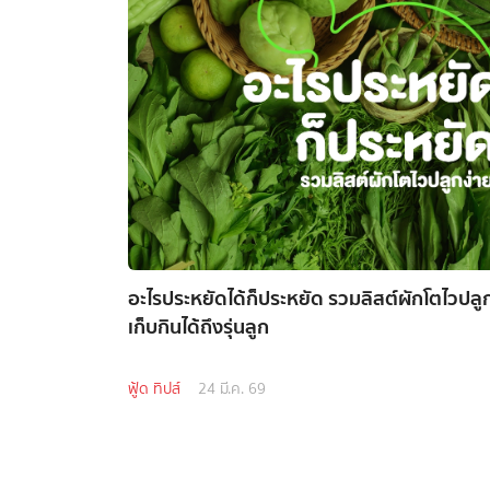
อะไรประหยัดได้ก็ประหยัด รวมลิสต์ผักโตไวปลูก
เก็บกินได้ถึงรุ่นลูก
ฟู้ด ทิปส์
24 มี.ค. 69