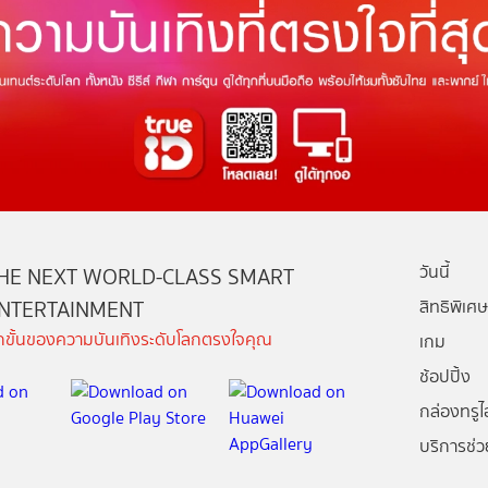
วันนี้
HE NEXT WORLD-CLASS SMART
NTERTAINMENT
สิทธิพิเศษ
ีกขั้นของความบันเทิงระดับโลกตรงใจคุณ
เกม
ช้อปปิ้ง
กล่องทรูไอ
บริการช่ว