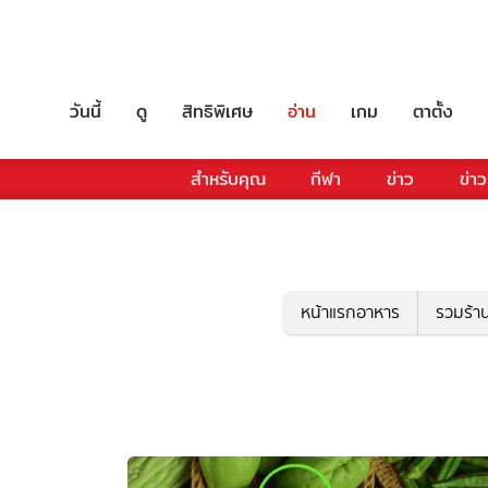
วันนี้
ดู
สิทธิพิเศษ
อ่าน
เกม
ตาตั้ง
สำหรับคุณ
กีฬา
ข่าว
ข่าว
หน้าแรกอาหาร
รวมร้า