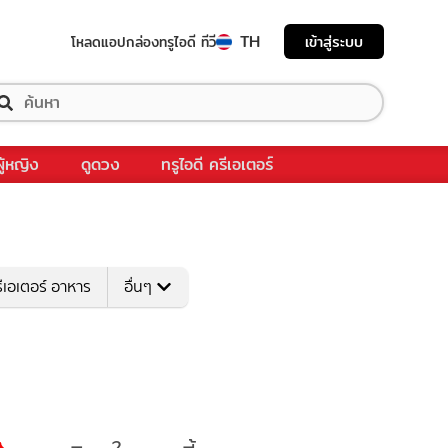
TH
เข้าสู่ระบบ
โหลดแอป
กล่องทรูไอดี ทีวี
ผู้หญิง
ดูดวง
ทรูไอดี ครีเอเตอร์
ีเอเตอร์ อาหาร
อื่นๆ