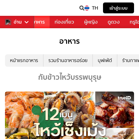
TH
เข้าสู่ระบบ
วงการเพลง
อ่าน
อาหาร
ท่องเที่ยว
ผู้หญิง
ดูดวง
ทรูไ
อาหาร
หน้าแรกอาหาร
รวมร้านอาหารอร่อย
บุฟเฟ่ต์
ร้านกา
กับข้าวไหว้บรรพบุรุษ