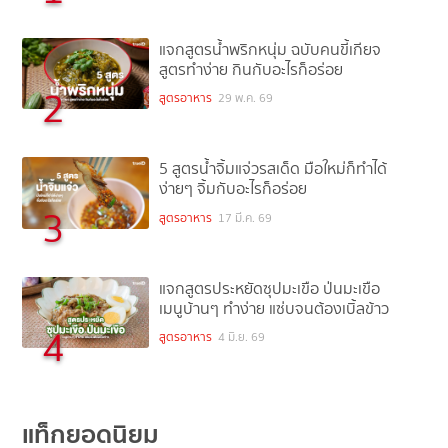
แจกสูตรน้ำพริกหนุ่ม ฉบับคนขี้เกียจ
สูตรทำง่าย กินกับอะไรก็อร่อย
2
สูตรอาหาร
29 พ.ค. 69
5 สูตรน้ำจิ้มแจ่วรสเด็ด มือใหม่ก็ทำได้
ง่ายๆ จิ้มกับอะไรก็อร่อย
3
สูตรอาหาร
17 มี.ค. 69
แจกสูตรประหยัดซุปมะเขือ ป่นมะเขือ
เมนูบ้านๆ ทำง่าย แซ่บจนต้องเบิ้ลข้าว
4
สูตรอาหาร
4 มิ.ย. 69
แท็กยอดนิยม