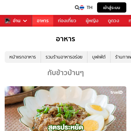
TH
เข้าสู่ระบบ
สารวงการเพลง
อ่าน
อาหาร
ท่องเที่ยว
ผู้หญิง
ดูดวง
ท
อาหาร
หน้าแรกอาหาร
รวมร้านอาหารอร่อย
บุฟเฟ่ต์
ร้านกา
กับข้าวบ้านๆ