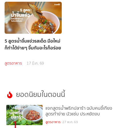
5 สูตรน้ำจิ้มแจ่วรสเด็ด มือใหม่
ก็ทำได้ง่ายๆ จิ้มกับอะไรก็อร่อย
สูตรอาหาร
17 มี.ค. 69
ยอดนิยมในตอนนี้
แจกสูตรน้ำพริกปลาร้า ฉบับคนขี้เกียจ
สูตรทำง่าย นัวแซ่บ ประหยัดงบ
1
สูตรอาหาร
27 พ.ค. 69