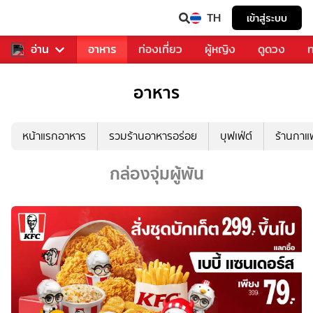
TH
เข้าสู่ระบบ
สารวงการเพลง
อ่าน
อาหาร
ท่องเที่ยว
ผู้หญิง
ดูดวง
ท
อาหาร
หน้าแรกอาหาร
รวมร้านอาหารอร่อย
บุฟเฟ่ต์
ร้านกา
กล่องจุ่มผู้พัน