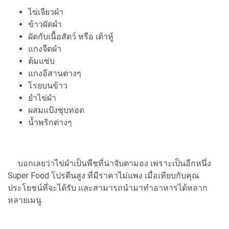
ไข่เจียวผำ
ข้าวผัดผำ
ผัดกับเนื้อสัตว์ หรือ เต้าหู้
แกงจืดผำ
ต้มแซ่บ
แกงอีสานต่างๆ
โรยบนข้าว
ยำไข่ผำ
ผสมแป้งชุบทอด
น้ำพริกต่างๆ
บอกเลยว่าไข่ผำเป็นพืชที่น่าจับตามอง เพราะเป็นอีกหนึ่ง
Super Food โปรตีนสูง ที่มีราคาไม่แพง เมื่อเทียบกับคุณ
ประโยชน์ที่จะได้รับ และสามารถนำมาทำอาหารได้หลาก
หลายเมนู