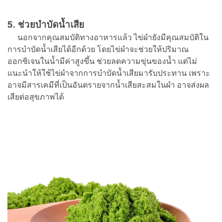
5. ช่วยบำบัดน้ำเสีย
นอกจากคุณสมบัติทางอาหารแล้ว ไข่ผำยังมีคุณสมบัติใน
การบำบัดน้ำเสียได้อีกด้วย โดยไข่ผำจะช่วยให้ปริมาณ
ออกซิเจนในน้ำมีค่าสูงขึ้น ช่วยลดความขุ่นของน้ำ แต่ไม่
แนะนำให้ใช้ไข่ผำจากการบำบัดน้ำเสียมารับประทาน เพราะ
อาจมีสารเคมีที่เป็นอันตรายจากน้ำเสียสะสมในผำ อาจส่งผล
เสียต่อสุขภาพได้