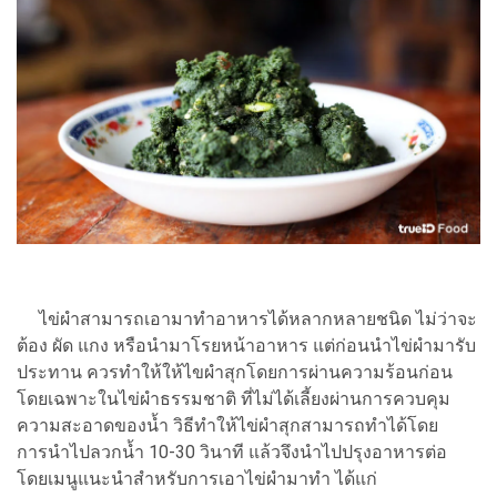
ไข่ผำสามารถเอามาทำอาหารได้หลากหลายชนิด ไม่ว่าจะ
ต้อง ผัด แกง หรือนำมาโรยหน้าอาหาร แต่ก่อนนำไข่ผำมารับ
ประทาน ควรทำให้ให้ไขผำสุกโดยการผ่านความร้อนก่อน
โดยเฉพาะในไข่ผำธรรมชาติ ที่ไม่ได้เลี้ยงผ่านการควบคุม
ความสะอาดของน้ำ วิธีทำให้ไข่ผำสุกสามารถทำได้โดย
การนำไปลวกน้ำ 10-30 วินาที แล้วจึงนำไปปรุงอาหารต่อ
โดยเมนูแนะนำสำหรับการเอาไข่ผำมาทำ ได้แก่