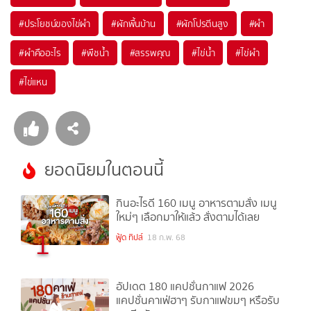
#
ประโยชน์ของไข่ผำ
#
ผักพื้นบ้าน
#
ผักโปรตีนสูง
#
ผำ
#
ผำคืออะไร
#
พืชน้ำ
#
สรรพคุณ
#
ไข่น้ำ
#
ไข่ผำ
#
ไข่แหน
ยอดนิยมในตอนนี้
กินอะไรดี 160 เมนู อาหารตามสั่ง เมนู
ใหม่ๆ เลือกมาให้แล้ว สั่งตามได้เลย
1
ฟู้ด ทิปส์
18 ก.พ. 68
อัปเดต 180 แคปชั่นกาแฟ 2026
แคปชั่นคาเฟ่ฮาๆ รับกาแฟขมๆ หรือรับ