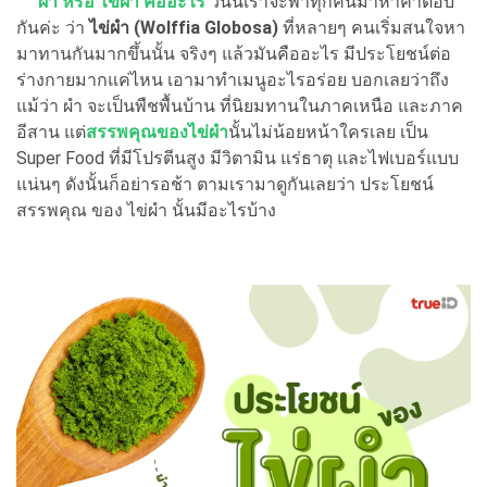
ผำ หรือ ไข่ผำ คืออะไร
วันนี้เราจะพาทุกคนมาหาคำตอบ
กันค่ะ ว่า
ไข่ผำ (Wolffia Globosa)
ที่หลายๆ คนเริ่มสนใจหา
มาทานกันมากขึ้นนั้น จริงๆ แล้วมันคืออะไร มีประโยชน์ต่อ
ร่างกายมากแค่ไหน เอามาทำเมนูอะไรอร่อย บอกเลยว่าถึง
แม้ว่า ผำ จะเป็นพืชพื้นบ้าน ที่นิยมทานในภาคเหนือ และภาค
อีสาน แต่
สรรพคุณของไข่ผำ
นั้นไม่น้อยหน้าใครเลย เป็น
Super Food ที่มีโปรตีนสูง มีวิตามิน แร่ธาตุ และไฟเบอร์แบบ
แน่นๆ ดังนั้นก็อย่ารอช้า ตามเรามาดูกันเลยว่า ประโยชน์
สรรพคุณ ของ ไข่ผำ นั้นมีอะไรบ้าง