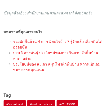
ข้อมูลอ้างอิง :
สำนักงานเกษตรและสหกรณ์ จังหวัดตรัง
บทความที่คุณอาจสนใจ
รวมผักพื้นบ้าน 4 ภาค มีอะไรบ้าง ? รู้จักแล้ว เลือกกินได้
อร่อยขึ้น
บวบ 3 สายพันธุ์ ประโยชน์ของการกินบวบ ผักพื้นบ้าน
หาทานง่าย
ประโยชน์ของ สะเดา สมุนไพรผักพื้นบ้าน หวานเป็นลม
ขมๆ สรรพคุณแน่น
Tag
#
SuperFood
#
wolffia globosa
#
กรีนคาเวียร์