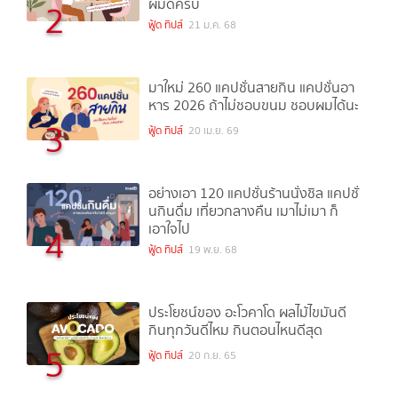
ผมดีครับ
2
ฟู้ด ทิปส์
21 ม.ค. 68
มาใหม่ 260 แคปชั่นสายกิน แคปชั่นอา
หาร 2026 ถ้าไม่ชอบขนม ชอบผมได้นะ
3
ฟู้ด ทิปส์
20 เม.ย. 69
อย่างเอา 120 แคปชั่นร้านนั่งชิล แคปชั่
นกินดื่ม เที่ยวกลางคืน เมาไม่เมา ก็
เอาใจไป
4
ฟู้ด ทิปส์
19 พ.ย. 68
ประโยชน์ของ อะโวคาโด ผลไม้ไขมันดี
กินทุกวันดีไหม กินตอนไหนดีสุด
5
ฟู้ด ทิปส์
20 ก.ย. 65