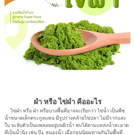
ผำ หรือ ไข่ผำ คืออะไร
ไข่ผำ หรือ ผำ หรือบางพื้นที่อาจจะเรียกว่า ไข่น้ำ เป็นพืช
น้ำขนาดเล็กตระกูลแหน มีรูปร่างคล้ายไข่ปลา ไม่มีรากและ
ใบ จะจับตัวเป็นแพลอยอยู่บนผิวน้ำ พบได้ตามแหล่งน้ำสะอาด
ที่เป็นน้ำนิ่ง เช่น บึง, หนองน้ำ เมื่อก่อนนิยมทานกันในพื้นที่