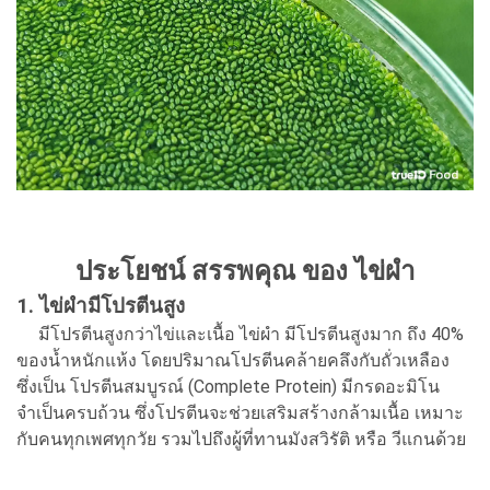
ประโยชน์ สรรพคุณ ของ ไข่ผำ
1. ไข่ผำมีโปรตีนสูง
มีโปรตีนสูงกว่าไข่และเนื้อ ไข่ผำ มีโปรตีนสูงมาก ถึง 40%
ของน้ำหนักแห้ง โดยปริมาณโปรตีนคล้ายคลึงกับถั่วเหลือง
ซึ่งเป็น โปรตีนสมบูรณ์ (Complete Protein) มีกรดอะมิโน
จำเป็นครบถ้วน ซึ่งโปรตีนจะช่วยเสริมสร้างกล้ามเนื้อ เหมาะ
กับคนทุกเพศทุกวัย รวมไปถึงผู้ที่ทานมังสวิรัติ หรือ วีแกนด้วย