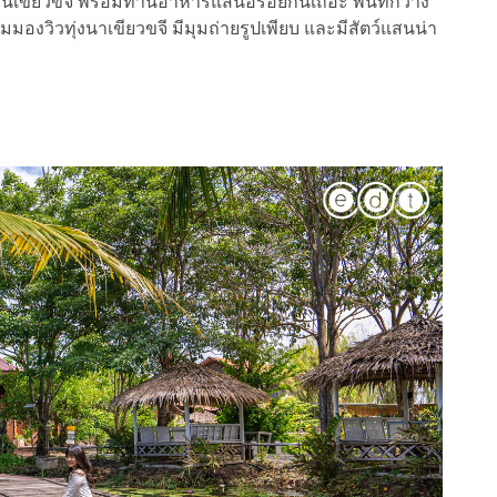
ันเขียวขจี พร้อมทานอาหารแสนอร่อยกันเถอะ พื้นที่กว้าง
วิวทุ่งนาเขียวขจี มีมุมถ่ายรูปเพียบ และมีสัตว์แสนน่า