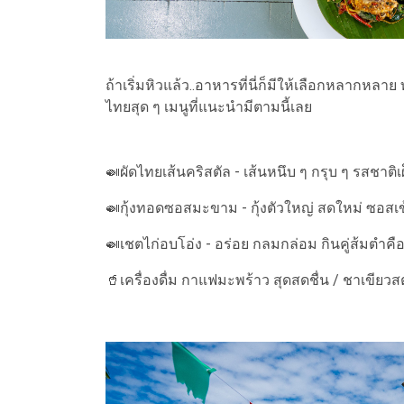
ถ้าเริ่มหิวแล้ว..อาหารที่นี่ก็มีให้เลือกหลากหลา
ไทยสุด ๆ เมนูที่แนะนำมีตามนี้เลย
🍛ผัดไทยเส้นคริสตัล - เส้นหนึบ ๆ กรุบ ๆ รสชาติเ
🍛กุ้งทอดซอสมะขาม - กุ้งตัวใหญ่ สดใหม่ ซอสเ
🍛เชตไก่อบโอ่ง - อร่อย กลมกล่อม กินคู่ส้มตำคื
🥤เครื่องดื่ม กาแฟมะพร้าว สุดสดชื่น / ชาเขียวสต