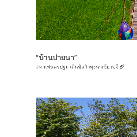
“บ้านปายนา”
#คาเฟ่นครปฐม เดินชิลวิวทุ่งนาเขียวขจี 🌾