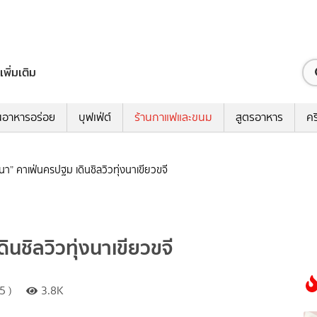
เพิ่มเติม
นอาหารอร่อย
บุฟเฟ่ต์
ร้านกาแฟและขนม
สูตรอาหาร
คร
า” คาเฟ่นครปฐม เดินชิลวิวทุ่งนาเขียวขจี
นชิลวิวทุ่งนาเขียวขจี
5 )
3.8K