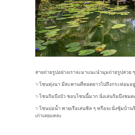
สายถ่ายรูปอย่างเราจะมาแนะนำมุมถ่ายรูปสวย ๆ 
✨โซนทุ่งนา มีสะพานที่ทอดยาวไปถึงกระท่อมอยู่
✨โซนริมบึงบัว ชอบโซนนี้มาก นั่งเล่นริมบึงชม
✨โซนบ่อน้ำ พายเรือเล่นชิล ๆ หรือจะนั่งซุ้มบ้า
เก่าเลยแหละ