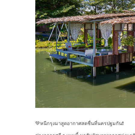
💚หนีกรุงมาสูดอากาศสดชื่นที่นครปฐมกัน❗