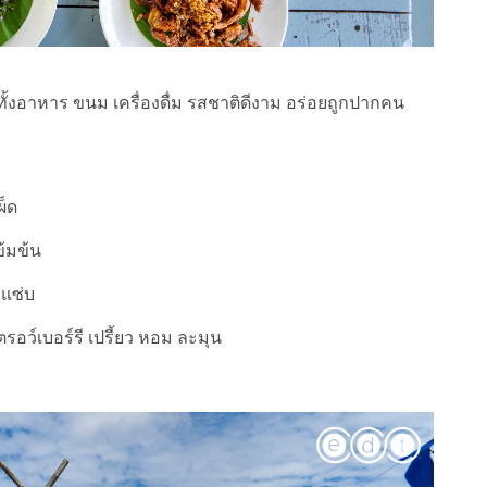
ย ทั้งอาหาร ขนม เครื่องดื่ม รสชาติดีงาม อร่อยถูกปากคน
ผ็ด
ข้มข้น
อแซ่บ
รอว์เบอร์รี เปรี้ยว หอม ละมุน