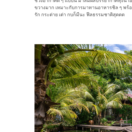
ช่วงอากาศดี ๆ แบบนี้ มาสัมผัสบรรยากาศทุ่งนาอ
ขวางมาก เหมาะกับการมาทานอาหารชิล ๆ พร้อมมอง
รัก กระต่าย เต่า กบก็มีนะ ฟีลธรรมชาติสุดดด