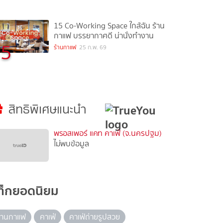
15 Co-Working Space ใกล้ฉัน ร้าน
กาแฟ บรรยากาศดี น่านั่งทำงาน
5
ร้านกาแฟ
25 ก.พ. 69
สิทธิพิเศษแนะนำ
พรอสเพอร์ แคท คาเฟ่ (จ.นครปฐม)
ไม่พบข้อมูล
ท็กยอดนิยม
้านกาแฟ
คาเฟ่
คาเฟ่ถ่ายรูปสวย