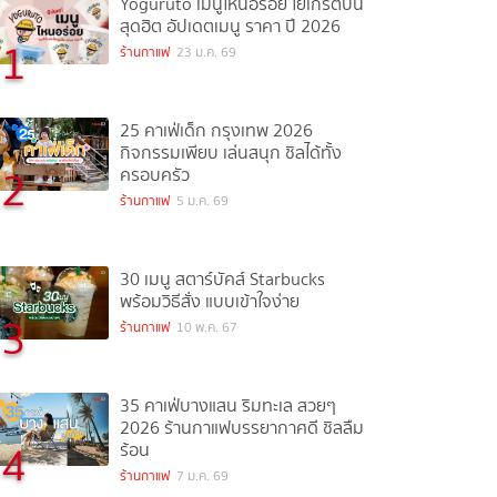
Yoguruto เมนูไหนอร่อย โยเกิร์ตปั่น
สุดฮิต อัปเดตเมนู ราคา ปี 2026
1
ร้านกาแฟ
23 ม.ค. 69
25 คาเฟ่เด็ก กรุงเทพ 2026
กิจกรรมเพียบ เล่นสนุก ชิลได้ทั้ง
2
ครอบครัว
ร้านกาแฟ
5 ม.ค. 69
30 เมนู สตาร์บัคส์ Starbucks
พร้อมวิธีสั่ง แบบเข้าใจง่าย
3
ร้านกาแฟ
10 พ.ค. 67
35 คาเฟ่บางแสน ริมทะเล สวยๆ
2026 ร้านกาแฟบรรยากาศดี ชิลลืม
4
ร้อน
ร้านกาแฟ
7 ม.ค. 69