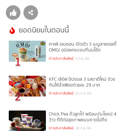
ยอดนิยมในตอนนี้
คาเฟ่ อเมซอน เปิดตัว 3 เมนูสายเฮลตี้
OMG! อร่อยครบจบที่นมโอ๊ต
1
ข่าวประชาสัมพันธ์
5 ก.ย. 66
KFC เสิร์ฟ ดิปซอส 3 รสชาติใหม่ จ้วง
กันให้ฉ่ำเพียงถ้วยละ 29 บาท
2
ข่าวประชาสัมพันธ์
23 ก.ค. 69
Chick Pea ถั่วลูกไก่ พร้อมประโยชน์ 4
ว้าว ที่ดีต่อสุขภาพแบบคาดไม่ถึง
ข่าวประชาสัมพันธ์
20 ก.ย. 66