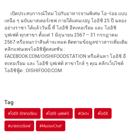
เปิดประสบการณ์ใหม่ ไปกับอาหารจานพิเศษ โอ-ร่อย แบบ
เหนือ ๆ ฉบับมาสเตอร์เชฟ ภายใต้แคมเปญ โออิชิ 25 ปี ฉลอง
อย่างราชา ได้แล้ววันนี้ ที่ โออิชิ อีทเทอเรียม และ โออิชิ
บุฟเฟต์ ทุกสาขา ตั้งแต่ 1 มิถุนายน 2567 – 31 กรกฎาคม
2567 หรือจนกว่าสินค้าจะหมด ติดตามข้อมูลข่าวสารเพิ่มเติม
คลิกแฟนเพจโออิชิฟู้ดสเตชั่น :
FACEBOOK.COM/OISHIFOODSTATION หรือค้นหา โออิชิ อี
ทเทอเรียม และ โออิชิ บุฟเฟต์ สาขาใกล้ ๆ คุณ คลิกเว็บไซต์
โออิชิฟู้ด : OISHIFOOD.COM
Tag
#
โออิชิ อีทเทอเรียม
#
โออิชิ บุฟเฟต์
#
Oishi
#
โออิชิ
#
มาสเตอร์เชฟ
#
MasterChef