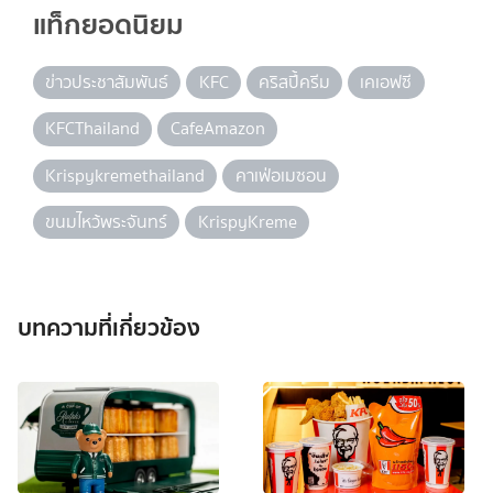
แท็กยอดนิยม
ข่าวประชาสัมพันธ์
KFC
คริสปี้ครีม
เคเอฟซี
KFCThailand
CafeAmazon
Krispykremethailand
คาเฟ่อเมซอน
ขนมไหว้พระจันทร์
KrispyKreme
บทความที่เกี่ยวข้อง