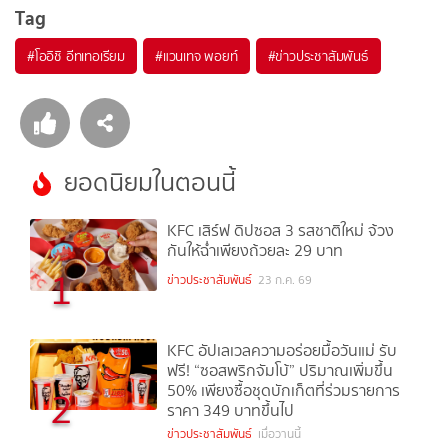
Tag
#
โออิชิ อีทเทอเรียม
#
แวนเทจ พอยท์
#
ข่าวประชาสัมพันธ์
ยอดนิยมในตอนนี้
KFC เสิร์ฟ ดิปซอส 3 รสชาติใหม่ จ้วง
กันให้ฉ่ำเพียงถ้วยละ 29 บาท
1
ข่าวประชาสัมพันธ์
23 ก.ค. 69
KFC อัปเลเวลความอร่อยมื้อวันแม่ รับ
ฟรี! “ซอสพริกจัมโบ้” ปริมาณเพิ่มขึ้น
50% เพียงซื้อชุดบักเก็ตที่ร่วมรายการ
2
ราคา 349 บาทขึ้นไป
ข่าวประชาสัมพันธ์
เมื่อวานนี้