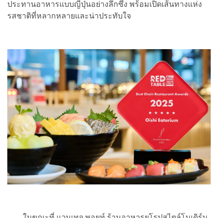
ประทานอาหารแบบญี่ปุ่นอย่างลึกซึ้ง พร้อมเปิดเส้นทางแห่ง
รสชาติที่หลากหลายและน่าประทับใจ
ในขณะที่ แวนเทจ พอยท์ ร้านอาหารยุโรปสไตล์โมเดิร์น