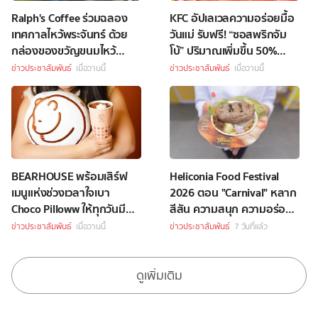
Ralph's Coffee ร่วมฉลอง
KFC อัปเลเวลความอร่อยมื้อ
เทศกาลไหว้พระจันทร์ ด้วย
วันแม่ รับฟรี! “ซอสพริกจัม
กล่องของขวัญขนมไหว้
โบ้” ปริมาณเพิ่มขึ้น 50%
พระจันทร์สุดพิเศษ
เพียงซื้อชุดบักเก็ตที่ร่วม
ข่าวประชาสัมพันธ์
เมื่อวานนี้
ข่าวประชาสัมพันธ์
เมื่อวานนี้
รายการราคา 349 บาทขึ้นไป
BEARHOUSE พร้อมเสิร์ฟ
Heliconia Food Festival
เมนูแห่งช่วงเวลาใจเบา
2026 ตอน "Carnival" หลาก
Choco Pilloww ให้ทุกวันมี
สีสัน ความสนุก ความอร่อย
“Soft Moment”
Celebrity Chef กว่า 70 ชีวิต
ข่าวประชาสัมพันธ์
เมื่อวานนี้
ข่าวประชาสัมพันธ์
7 วันที่แล้ว
ดูเพิ่มเติม