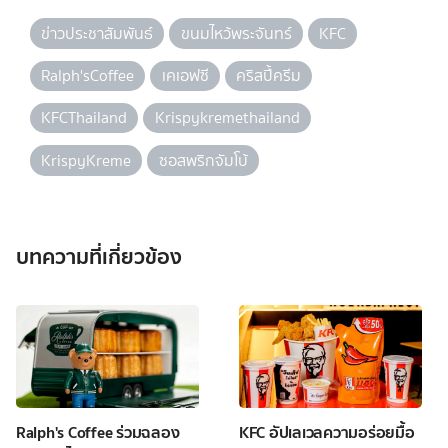
ข่าวประชาสัมพันธ์
ขนมไหว้พระจันทร์
KFC
Ralph'sCoffee
เคเอฟซี
คริสปี้ครีม
KFCThailand
Krispykremethailand
KrispyKreme
ซอสพริกจัมโบ้
บทความที่เกี่ยวข้อง
Ralph's Coffee ร่วมฉลอง
KFC อัปเลเวลความอร่อยมื้อ