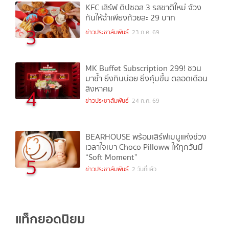
KFC เสิร์ฟ ดิปซอส 3 รสชาติใหม่ จ้วง
กันให้ฉ่ำเพียงถ้วยละ 29 บาท
3
ข่าวประชาสัมพันธ์
23 ก.ค. 69
MK Buffet Subscription 299! ชวน
มาซ้ำ ยิ่งกินบ่อย ยิ่งคุ้มขึ้น ตลอดเดือน
สิงหาคม
4
ข่าวประชาสัมพันธ์
24 ก.ค. 69
BEARHOUSE พร้อมเสิร์ฟเมนูแห่งช่วง
เวลาใจเบา Choco Pilloww ให้ทุกวันมี
“Soft Moment”
5
ข่าวประชาสัมพันธ์
2 วันที่แล้ว
แท็กยอดนิยม