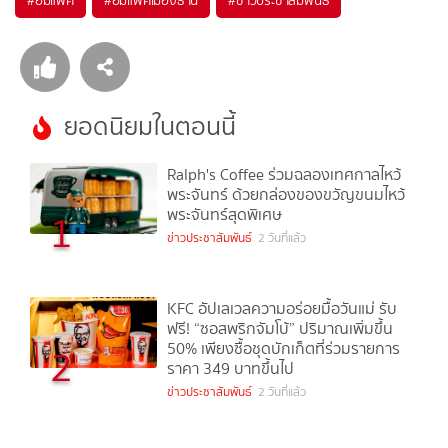
#
อิมแพค
#
อิมแพ็คเมืองธานี
#
ข่าวประชาสัมพันธ์
ยอดนิยมในตอนนี้
Ralph's Coffee ร่วมฉลองเทศกาลไหว้
พระจันทร์ ด้วยกล่องของขวัญขนมไหว้
พระจันทร์สุดพิเศษ
1
ข่าวประชาสัมพันธ์
2 วันที่แล้ว
KFC อัปเลเวลความอร่อยมื้อวันแม่ รับ
ฟรี! “ซอสพริกจัมโบ้” ปริมาณเพิ่มขึ้น
50% เพียงซื้อชุดบักเก็ตที่ร่วมรายการ
2
ราคา 349 บาทขึ้นไป
ข่าวประชาสัมพันธ์
2 วันที่แล้ว