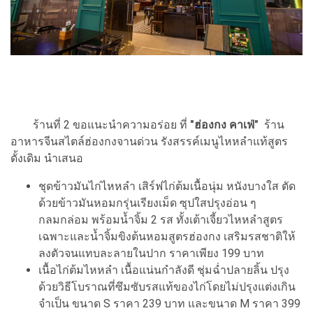
ร้านที่ 2 ขอแนะนำความอร่อย ที่
"ฮ่องกง คาเฟ่"
ร้าน
อาหารจีนสไตล์ฮ่องกงจานด่วน รังสรรค์เมนูไหหลำแท้สูตร
ดั้งเดิม นำเสนอ
ชุดข้าวมันไก่ไหหลำ เสิร์ฟไก่ต้มเนื้อนุ่ม หนังบางใส ตัด
ด้วยข้าวมันหอมกรุ่นเรียงเม็ด ซุปใสปรุงอ่อน ๆ
กลมกล่อม พร้อมน้ำจิ้ม 2 รส ทั้งเต้าเจี้ยวไหหลำสูตร
เฉพาะและน้ำจิ้มขิงต้นหอมสูตรฮ่องกง เสริมรสชาติให้
ลงตัวจนแทบละลายในปาก ราคาเพียง 199 บาท
เนื้อไก่ต้มไหหลำ เนื้อแน่นกำลังดี ชุ่มฉ่ำปลายลิ้น ปรุง
ด้วยวิธีโบราณที่ซึมซับรสแท้ของไก่โดยไม่ปรุงแต่งเกิน
จำเป็น ขนาด S ราคา 239 บาท และขนาด M ราคา 399