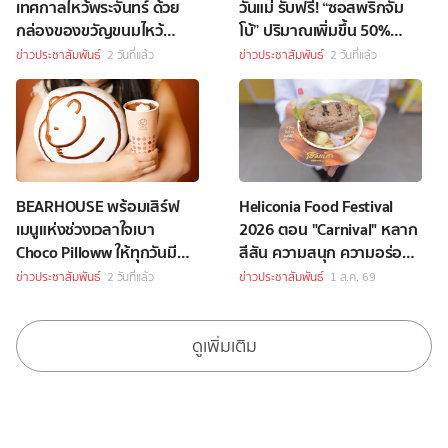
เทศกาลไหว้พระจันทร์ ด้วย
วันแม่ รับฟรี! “ซอสพริกจัม
กล่องของขวัญขนมไหว้
โบ้” ปริมาณเพิ่มขึ้น 50%
พระจันทร์สุดพิเศษ
เพียงซื้อชุดบักเก็ตที่ร่วม
ข่าวประชาสัมพันธ์
2 วันที่แล้ว
ข่าวประชาสัมพันธ์
2 วันที่แล้ว
รายการราคา 349 บาทขึ้นไป
BEARHOUSE พร้อมเสิร์ฟ
Heliconia Food Festival
เมนูแห่งช่วงเวลาใจเบา
2026 ตอน "Carnival" หลาก
Choco Pilloww ให้ทุกวันมี
สีสัน ความสนุก ความอร่อย
“Soft Moment”
Celebrity Chef กว่า 70 ชีวิต
ข่าวประชาสัมพันธ์
2 วันที่แล้ว
ข่าวประชาสัมพันธ์
1 ส.ค. 69
ดูเพิ่มเติม