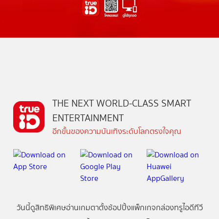
THE NEXT WORLD-CLASS SMART
ENTERTAINMENT
อีกขั้นของความบันเทิงระดับโลกตรงใจคุณ
วันนี้
ดู
สิทธิพิเศษ
อ่าน
เกม
ตาตั้ง
ช้อปปิ้ง
แพ็กเกจ
กล่องทรูไอดีทีวี