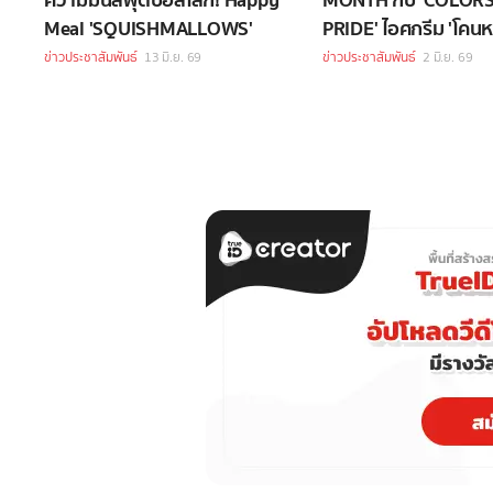
Meal 'SQUISHMALLOWS'
PRIDE' ไอศกรีม 'โค
ข่าวประชาสัมพันธ์
13 มิ.ย. 69
ข่าวประชาสัมพันธ์
2 มิ.ย. 69