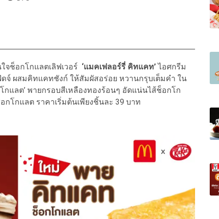
โดนใจช็อกโกแลตเลิฟเวอร์
‘แมคเฟลอร์รี่ คิทแคท’
ไอศกรีม
ดจ์ ผสมคิทแคทชังก์ ให้สัมผัสอร่อย หวานกรุบเต็มคำ ใน
อกโกแลต’ พายกรอบสีเหลืองทองร้อนๆ อัดแน่นไส้ช็อกโก
อกโกแลต ราคาเริ่มต้นเพียงชิ้นละ 39 บาท