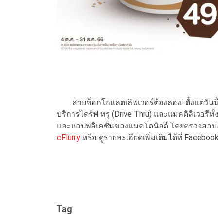
สายช็อกโกแลตเลิฟเวอร์ต้องลอง! ตั้งแต่วันนี้ถ
บริการไดร์ฟ ทรู (Drive Thru) และแมคดิลิเวอรีทั้
และแอปพลิเคชันของแมคโดนัลด์ โดยตรวจสอบสา
cFlurry
หรือ ดูรายละเอียดเพิ่มเติมได้ที่ Faceb
Tag