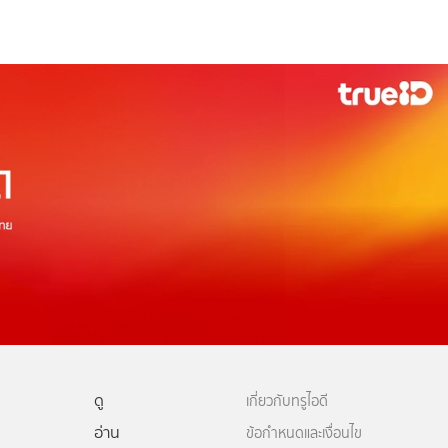
ดู
เกี่ยวกับทรูไอดี
อ่าน
ข้อกำหนดและเงื่อนไข