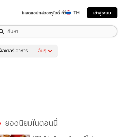
TH
เข้าสู่ระบบ
โหลดแอป
กล่องทรูไอดี ทีวี
ีเอเตอร์ อาหาร
อื่นๆ
ยอดนิยมในตอนนี้