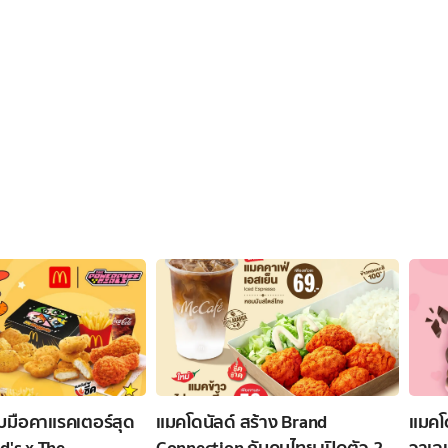
ับมือคาแรคเตอร์สุด
แมคโดนัลด์ สร้าง Brand
แมคโ
d's x The
Connection กับคนไทย เปิดตัว 2
วาเลน