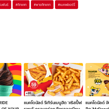
ัมพันธ์
#
คิทแคท
#
พายคิทแคท
#
แมคเฟลอร์รี่
PRIDE
แมคโดนัลด์ รีเทิร์นเมนูฮิต 'คริสปี้ฟ
แมคโดนัลด์ จ
S OF YOUR
รายส์' กรอบอร่อย ถึงรสออเนียน
ฮิต 'McDonal