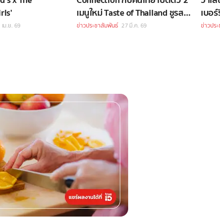
rls'
เมนูใหม่ Taste of Thailand ชูรส
เบอร์
ชาติไทยแท้ โดนใจทุกคำ
คิ้วท์
 เม.ย. 69
ข่าวประชาสัมพันธ์
27 มี.ค. 69
ข่าวประ