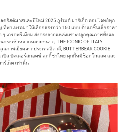
ิสต์มาสและปีใหม่ 2025 กูร์เมต์ มาร์เก็ต ตอบโจทย์ทุก
ที่พาเหรดมาให้เลือกสรรกว่า 160 แบบ ตั้งแต่ชิ้นเล็กราคา
สด ๆ เกรดพรีเมียม ส่งตรงจากแหล่งเพาะปลูกคุณภาพทั้งผล
พิถันในกระเช้าหลากหลายขนาด, THE ICONIC OF ITALY
ุณภาพเยี่ยมจากประเทศอิตาลี, BUTTERBEAR COOKIE
้เมเปิล บัตเตอร์สกอตช์ คุกกี้ชาไทย คุกกี้หมีช็อกโกแลต และ
าร์เก็ต เท่านั้น