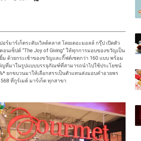
เปอร์มาร์เก็ตระดับเวิลด์คลาส โดยเดอะมอลล์ กรุ๊ป เปิดตัว
คอนเซ็ปต์ “The Joy of Giving” ให้ทุกการมอบของขวัญเป็น
ิ้ม ด้วยกระเช้าของขวัญและกิ๊ฟต์เซตกว่า 160 แบบ พร้อม
วัญที่มาในรูปแบบบรรจุภัณฑ์ที่สามารถนำไปใช้ประโยชน์
 49%* ยกขบวนมาให้เลือกสรรเป็นตัวแทนส่งมอบคำอวยพร
8 ที่กูร์เมต์ มาร์เก็ต ทุกสาขา