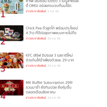
คาเฟ่ อเมซอน เปิดตัว 3 เมนูสายเฮล
ตี้ OMG! อร่อยครบจบที่นมโอ๊ต
1
ข่าวประชาสัมพันธ์
5 ก.ย. 66
Chick Pea ถั่วลูกไก่ พร้อมประโยชน์
4 ว้าว ที่ดีต่อสุขภาพแบบคาดไม่ถึง
2
ข่าวประชาสัมพันธ์
20 ก.ย. 66
KFC เสิร์ฟ ดิปซอส 3 รสชาติใหม่
จ้วงกันให้ฉ่ำเพียงถ้วยละ 29 บาท
3
ข่าวประชาสัมพันธ์
23 ก.ค. 69
MK Buffet Subscription 299!
ชวนมาซ้ำ ยิ่งกินบ่อย ยิ่งคุ้มขึ้น
4
ตลอดเดือนสิงหาคม
ข่าวประชาสัมพันธ์
24 ก.ค. 69