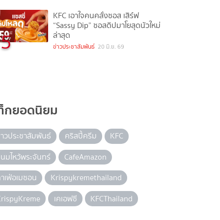
KFC เอาใจคนคลั่งซอส เสิร์ฟ
“Sassy Dip” ซอสดิปมาโยสุดนัวใหม่
5
ล่าสุด
ข่าวประชาสัมพันธ์
20 มิ.ย. 69
ท็กยอดนิยม
่าวประชาสัมพันธ์
คริสปี้ครีม
KFC
นมไหว้พระจันทร์
CafeAmazon
าเฟ่อเมซอน
Krispykremethailand
KrispyKreme
เคเอฟซี
KFCThailand