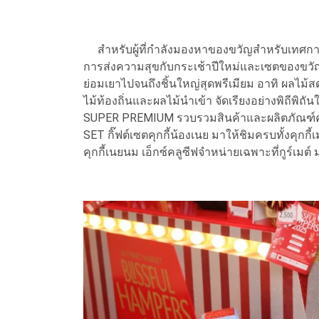
สำหรับผู้ที่กำลังมองหาของขวัญสำหรับเทศกาลคร
การส่งความสุขกับกระเช้าปีใหม่และเซตของขวัญ 
ย่อมเยาไปจนถึงชิ้นใหญ่สุดพรีเมียม อาทิ ผลไม้
ไม้ท้องถิ่นและผลไม้นำเข้า จัดเรียงอย่างพิถี
SUPER PREMIUM รวบรวมสินค้าและผลิตภัณฑ์ค
SET กิ๊ฟต์เซตคุกกี้น้องเนย มาให้ชิมครบทั้งคุกกี
คุกกี้เนยนม เอ็กซ์คลูซีฟจำหน่ายเฉพาะที่กูร์เมต์ ม