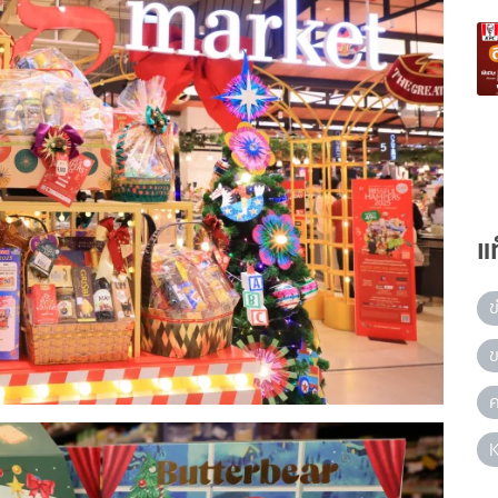
แ
ข
ข
ค