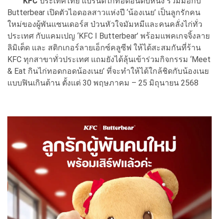
KFC
ประเทศไทย แบรนด์ไก่ทอดอันดับหนึ่ง ร่วมมือกับ
Butterbear เปิดตัวไอดอลสาวแห่งปี ‘น้องเนย’ เป็นลูกรักคน
ใหม่ของผู้พันแซนเดอร์ส ป่วนหัวใจมัมหมีและคนคลั่งไก่ทั่ว
ประเทศ กับแคมเปญ ‘KFC I Butterbear’ พร้อมแพคเกจจิ้งลาย
ลิมิเต็ด และ สติกเกอร์ลายเอ็กซ์คลูซีฟ ให้ได้สะสมกันที่ร้าน
KFC ทุกสาขาทั่วประเทศ แถมยังได้ลุ้นเข้าร่วมกิจกรรม ‘Meet
& Eat กินไก่ทอดกอดน้องเนย’ ที่จะทำให้ได้ใกล้ชิดกับน้องเนย
แบบฟินเกินต้าน ตั้งแต่ 30 พฤษภาคม – 25 มิถุนายน 2568