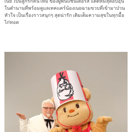
เนย’ เป็นลูกรักคนใหม่ ของผู้พันแซนเดอร์ส แด๊ดหมีสุดอบอุ่น
ในตำนานที่พร้อมดูแลเทคแคร์น้องเนยฉามขวบที่เข้ามาป่วน
หัวใจ เป็นเรื่องราวสนุกๆ สุดน่ารัก เติมเต็มความสุขในทุกมื้อ
ไก่ทอด