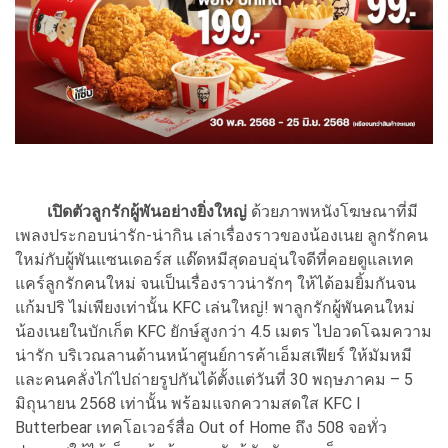
เปิดตัวลูกรักผู้พันอย่างยิ่งใหญ่
ด้วยภาพหนังโฆษณาที่มี
เพลงประกอบน่ารัก-น่ากิน เล่าเรื่องราวของน้องเนย ลูกรักคน
ใหม่กับผู้พันแซนเดอร์ส แด๊ดหมีสุดอบอุ่นใจดีที่คอยดูแลเทค
แคร์ลูกรักคนใหม่ จนเป็นเรื่องราวน่ารักๆ ให้ได้อมยิ้มกันจน
แก้มปริ ไม่เพียงเท่านั้น KFC เล่นใหญ่! พาลูกรักผู้พันคนใหม่
น้องเนยในบักเก็ต KFC ยักษ์สูงกว่า 4.5 เมตร ไปอวดโฉมความ
น่ารัก บริเวณลานด้านหน้าศูนย์การค้าเอ็มสเฟียร์ ให้มัมหมี
และคนคลั่งไก่ไปถ่ายรูปกันได้ตั้งแต่วันที่ 30 พฤษภาคม – 5
มิถุนายน 2568 เท่านั้น พร้อมแจกความสดใส KFC I
Butterbear เทคโอเวอร์สื่อ Out of Home ถึง 508 จอทั่ว