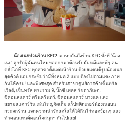
น้องเนยป่วนร้าน KFC!
มาหากันถึงร้าน KFC ทั้งที ‘น้อง
เนย’ ลูกรักผู้พันคนใหม่ขอออกมาต้อนรับมัมหมีและพี่ๆ คน
คลั่งไก่ที่ KFC ทุกสาขาตั้งแต่หน้าร้าน ด้วยสแตนดี้รูปน้องเนย
สุดคิวต์ แอบกระซิบว่ามีทั้งหมด 2 แบบ ต้องไปตามแชะภาพ
กันให้ครบ! และพิเศษสุด สำหรับสาขาศูนย์การค้าเซ็นทรัล
เวิลด์, เซ็นทรัล พระราม 9, บิ๊กซี เพลส รัชดาภิเษก,
ซีคอนสแควร์ ศรีนครินทร์, ซีคอนสแควร์ บางแค และ
สยามสแควร์วัน เล่นใหญ่จัดเต็ม แร็ปสติกเกอร์น้องเนยบน
กระจกร้าน แจกความน่ารักสดใสให้ได้กินไก่ทอดร้อนๆ และ
ทำคอนเทนต์คอนใจสนุกๆ กันไปเลย!