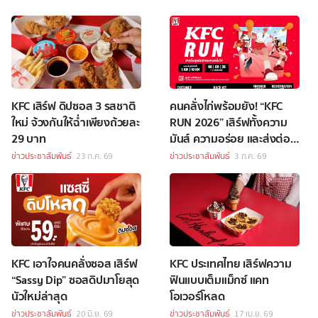
KFC เสิร์ฟ ดิปซอส 3 รสชาติ
คนคลั่งไก่พร้อมยัง! “KFC
ใหม่ จ้วงกันให้ฉ่ำเพียงถ้วยละ
RUN 2026” เสิร์ฟทั้งความ
29 บาท
มันส์ ความอร่อย และส่งต่อ
โอกาสให้เด็กนอกระบบการ
ข่าวประชาสัมพันธ์
23 ก.ค. 69
ข่าวประชาสัมพันธ์
3 ก.ค. 69
ศึกษา
KFC เอาใจคนคลั่งซอส เสิร์ฟ
KFC ประเทศไทย เสิร์ฟความ
“Sassy Dip” ซอสดิปมาโยสุด
ฟินแบบเต็มแม็กซ์ แคท
นัวใหม่ล่าสุด
โอเวอร์โหลด
ข่าวประชาสัมพันธ์
20 มิ.ย. 69
ข่าวประชาสัมพันธ์
17 เม.ย. 69