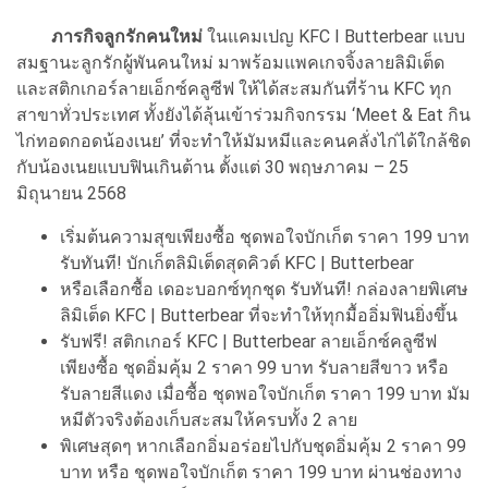
ภารกิจลูกรักคนใหม่
ในแคมเปญ KFC I Butterbear แบบ
สมฐานะลูกรักผู้พันคนใหม่ มาพร้อมแพคเกจจิ้งลายลิมิเต็ด
และสติกเกอร์ลายเอ็กซ์คลูซีฟ ให้ได้สะสมกันที่ร้าน KFC ทุก
สาขาทั่วประเทศ ทั้งยังได้ลุ้นเข้าร่วมกิจกรรม ‘Meet & Eat กิน
ไก่ทอดกอดน้องเนย’ ที่จะทำให้มัมหมีและคนคลั่งไก่ได้ใกล้ชิด
กับน้องเนยแบบฟินเกินต้าน ตั้งแต่ 30 พฤษภาคม – 25
มิถุนายน 2568
เริ่มต้นความสุขเพียงซื้อ ชุดพอใจบักเก็ต ราคา 199 บาท
รับทันที! บักเก็ตลิมิเต็ดสุดคิวต์ KFC | Butterbear
หรือเลือกซื้อ เดอะบอกซ์ทุกชุด รับทันที! กล่องลายพิเศษ
ลิมิเต็ด KFC | Butterbear ที่จะทำให้ทุกมื้ออิ่มฟินยิ่งขึ้น
รับฟรี! สติกเกอร์ KFC | Butterbear ลายเอ็กซ์คลูซีฟ
เพียงซื้อ ชุดอิ่มคุ้ม 2 ราคา 99 บาท รับลายสีขาว หรือ
รับลายสีแดง เมื่อซื้อ ชุดพอใจบักเก็ต ราคา 199 บาท มัม
หมีตัวจริงต้องเก็บสะสมให้ครบทั้ง 2 ลาย
พิเศษสุดๆ หากเลือกอิ่มอร่อยไปกับชุดอิ่มคุ้ม 2 ราคา 99
บาท หรือ ชุดพอใจบักเก็ต ราคา 199 บาท ผ่านช่องทาง