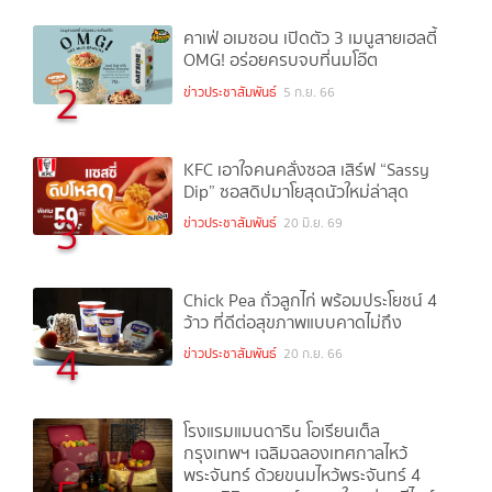
คาเฟ่ อเมซอน เปิดตัว 3 เมนูสายเฮลตี้
OMG! อร่อยครบจบที่นมโอ๊ต
2
ข่าวประชาสัมพันธ์
5 ก.ย. 66
KFC เอาใจคนคลั่งซอส เสิร์ฟ “Sassy
Dip” ซอสดิปมาโยสุดนัวใหม่ล่าสุด
3
ข่าวประชาสัมพันธ์
20 มิ.ย. 69
Chick Pea ถั่วลูกไก่ พร้อมประโยชน์ 4
ว้าว ที่ดีต่อสุขภาพแบบคาดไม่ถึง
4
ข่าวประชาสัมพันธ์
20 ก.ย. 66
โรงแรมแมนดาริน โอเรียนเต็ล
กรุงเทพฯ เฉลิมฉลองเทศกาลไหว้
พระจันทร์ ด้วยขนมไหว้พระจันทร์ 4