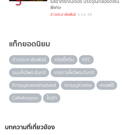
5
รสชาติซิกเนเจอร์ บรรจุในกล่องดีไซน์
พิเศษ
ข่าวประชาสัมพันธ์
6 ก.ย. 68
แท็กยอดนิยม
ข่าวประชาสัมพันธ์
คริสปี้ครีม
KFC
ขนมไหว้พระจันทร์
เทศกาลไหว้พระจันทร์
Krispykremethailand
KrispyKreme
เคเอฟซี
CafeAmazon
โดนัท
บทความที่เกี่ยวข้อง