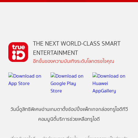
THE NEXT WORLD-CLASS SMART
ENTERTAINMENT
อีกขั้นของความบันเทิงระดับโลกตรงใจคุณ
วันนี้
ดู
สิทธิพิเศษ
อ่าน
เกม
ตาตั้ง
ช้อปปิ้ง
แพ็กเกจ
กล่องทรูไอดีทีวี
คอมมูนิตี้
บริการช่วยเหลือทรูไอดี