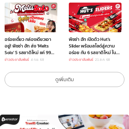
อร่อยเดี่ยว กล่องเดียวเอา
พิซซ่า ฮัท เปิดตัว Hut's
อยู่! พิซซ่า ฮัท ส่ง 'Melts
Slider พร้อมสไลด์สู่ความ
Solo' 5 รสชาติใหม่ แค่ 99
อร่อย กับ 6 รสชาติใหม่ ใน
บาท
ราคาเพียง 89 บาท
ข่าวประชาสัมพันธ์
4 ก.ย. 68
ข่าวประชาสัมพันธ์
21 ส.ค. 68
ดูเพิ่มเติม