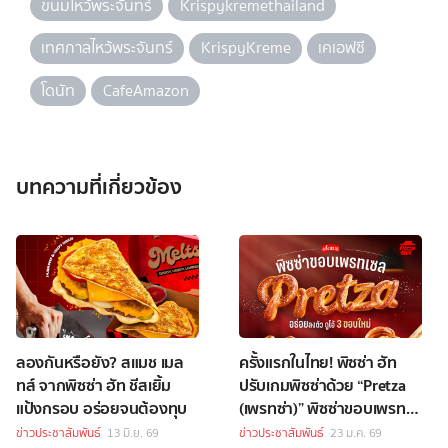
ขนมไหว้พระจันทร์
Krispykremethailand
เทศกาลไหว้พระจันทร์
KrispyKreme
เคเอฟซี
โดนัท
CafeAmazon
บทความที่เกี่ยวข้อง
ลองกันหรือยัง? สแมช เมล
ครั้งแรกในไทย! พิซซ่า ฮัท
ทส์ จากพิซซ่า ฮัท ชีสเยิ้ม
ปรับเกมพิซซ่าด้วย “Pretza
แป้งกรอบ อร่อยจนต้องทุบ
(เพรทซ่า)” พิซซ่าขอบเพรท
เซล
ข่าวประชาสัมพันธ์
13 มิ.ย. 69
ข่าวประชาสัมพันธ์
23 ม.ค. 69