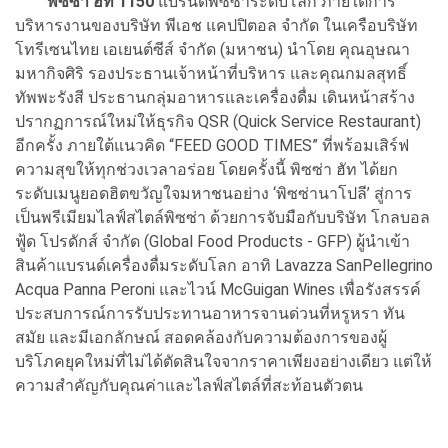
พิซซ่า ฮัท 1150
แบรนด์พิซซ่าระดับโลก ภายใต้การ
บริหารงานของบริษัท พีเอช แคปปิตอล จำกัด ในเครือบริษัท
โทรีเซนไทย เอเยนต์ซีส์ จํากัด (มหาชน) นำโดย คุณอุษณา
มหากิจศิริ รองประธานเจ้าหน้าที่บริหาร และคุณกมลสุทธิ์
ทัพพะรังสี ประธานกลุ่มอาหารและเครื่องดื่ม เดินหน้าสร้าง
ปรากฏการณ์ใหม่ให้ธุรกิจ QSR (Quick Service Restaurant)
อีกครั้ง ภายใต้แนวคิด “FEED GOOD TIMES” ที่พร้อมเสิร์ฟ
ความสุขให้ทุกช่วงเวลาอร่อย โดยครั้งนี้ พิซซ่า ฮัท ได้ยก
ระดับเมนูยอดฮิตขวัญใจมหาชนอย่าง ‘พิซซ่านาโปลี’ สู่การ
เป็นพรีเมียมไลฟ์สไตล์พิซซ่า ด้วยการจับมือกับบริษัท โกลบอล
ฟู้ด โปรดักส์ จำกัด (Global Food Products - GFP) ผู้นำเข้า
สินค้าแบรนด์เครื่องดื่มระดับโลก อาทิ Lavazza SanPellegrino
Acqua Panna Peroni และไวน์ McGuigan Wines เพื่อรังสรรค์
ประสบการณ์การรับประทานอาหารจานด่วนที่หรูหรา ทัน
สมัย และมีเอกลักษณ์ สอดคล้องกับความต้องการของผู้
บริโภคยุคใหม่ที่ไม่ได้ตัดสินใจจากราคาเพียงอย่างเดียว แต่ให้
ความสำคัญกับคุณค่าและไลฟ์สไตล์ที่สะท้อนตัวตน