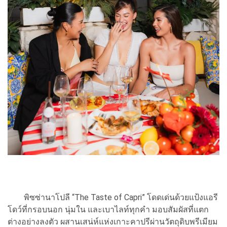
พิซซ่านาโปลี “The Taste of Capri” โดดเด่นด้วยแป้งแอรี
โดว์ที่กรอบนอก นุ่มใน และเบาไลท์ทุกคำ มอบสัมผัสที่แตก
ต่างอย่างลงตัว ผสานเสน่ห์แห่งเกาะคาปรีผ่านวัตถุดิบพรีเมียม