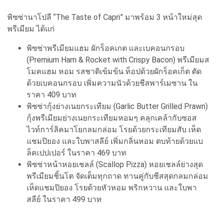
พิซซ่านาโปลี “The Taste of Capri” มาพร้อม 3 หน้าใหม่สุด
พรีเมียม ได้แก่
พิซซ่าพรีเมียมแฮม ผักร็อคเกต และเบคอนกรอบ
(Premium Ham & Rocket with Crispy Bacon) พรีเมียมส
โมคแฮม หอม รสชาติเข้มข้น ท็อปด้วยผักร็อคเก็ต ตัด
ด้วยเบคอนกรอบ เพิ่มความนัวด้วยชีสพาร์เมซาน ใน
ราคา 409 บาท
พิซซ่ากุ้งย่างเนยกระเทียม (Garlic Butter Grilled Prawn)
กุ้งพรีเมียมย่างเนยกระเทียมหอมๆ คลุกเคล้ากับซอส
ไวท์การ์ลิคมาโยกลมกล่อม โรยด้วยกระเทียมสับ เห็ด
แชมปิยอง และใบพาสลีย์ เพิ่มกลิ่นหอม ตบท้ายด้วยแบ
ล็คเปปเปอร์ ในราคา 469 บาท
พิซซ่าหน้าหอยเชลล์ (Scallop Pizza) หอยเชลล์ย่างสุด
พรีเมียมชิ้นโต จัดเต็มทุกถาด ทานคู่กับชีสสุดกลมกล่อม
เห็ดแชมปิยอง โรยด้วยหัวหอม พริกหวาน และใบพา
สลีย์ ในราคา 499 บาท