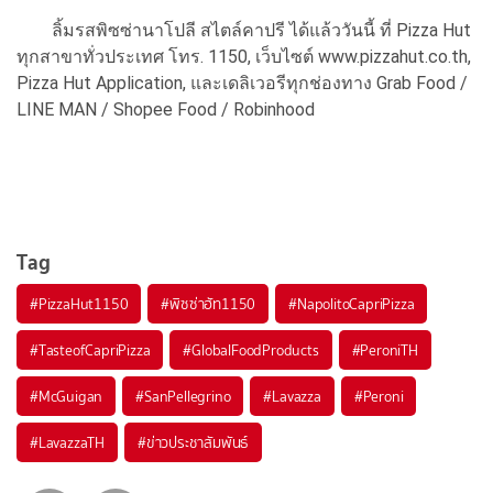
ลิ้มรสพิซซ่านาโปลี สไตล์คาปรี ได้แล้ววันนี้ ที่ Pizza Hut
ทุกสาขาทั่วประเทศ โทร. 1150, เว็บไซต์ www.pizzahut.co.th,
Pizza Hut Application, และเดลิเวอรีทุกช่องทาง Grab Food /
LINE MAN / Shopee Food / Robinhood
Tag
#
PizzaHut1150
#
พิซซ่าฮัท1150
#
NapolitoCapriPizza
#
TasteofCapriPizza
#
GlobalFoodProducts
#
PeroniTH
#
McGuigan
#
SanPellegrino
#
Lavazza
#
Peroni
#
LavazzaTH
#
ข่าวประชาสัมพันธ์