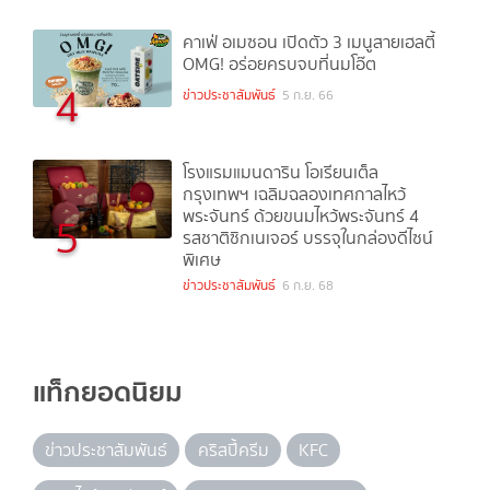
คาเฟ่ อเมซอน เปิดตัว 3 เมนูสายเฮลตี้
OMG! อร่อยครบจบที่นมโอ๊ต
4
ข่าวประชาสัมพันธ์
5 ก.ย. 66
โรงแรมแมนดาริน โอเรียนเต็ล
กรุงเทพฯ เฉลิมฉลองเทศกาลไหว้
พระจันทร์ ด้วยขนมไหว้พระจันทร์ 4
5
รสชาติซิกเนเจอร์ บรรจุในกล่องดีไซน์
พิเศษ
ข่าวประชาสัมพันธ์
6 ก.ย. 68
แท็กยอดนิยม
ข่าวประชาสัมพันธ์
คริสปี้ครีม
KFC