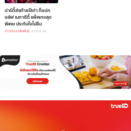
ปาร์ตี้ส่งท้ายปีเก่า ท็อปก
อล์ฟ เมกาซิตี้ แพ็คเกจสุด
พิเศษ ประทับใจไม่ลืม
ข่าวประชาสัมพันธ์
22 ธ.ค. 66