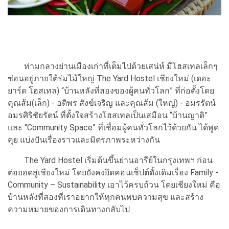
ท่ามกลางย่านเมืองเก่าที่เต็มไปด้วยเสน่ห์ มีโฮสเทลเล็กๆ
ซ่อนอยู่ภายใต้ร่มไม้ใหญ่ The Yard Hostel เชียงใหม่ (เดอะ
ยาร์ด โฮสเทล) “บ้านหลังที่สองของผู้คนทั่วโลก” ที่ก่อตั้งโดย
คุณส้ม(เล็ก) - อติพร สังข์เจริญ และคุณส้ม (ใหญ่) - อมรรัตน์
อมรศิริชัยรัตน์ ที่ตั้งใจสร้างโฮสเทลเป็นเสมือน “บ้านญาติ”
และ “Community Space” ที่เชื่อมผู้คนทั่วโลกไว้ด้วยกัน ได้พูด
คุย แบ่งปันเรื่องราวและมิตรภาพระหว่างกัน
The Yard Hostel เริ่มต้นขึ้นย่านอารีย์ในกรุงเทพฯ ก่อน
ต่อยอดสู่เชียงใหม่ โดยยังคงยึดคอนเซ็ปต์ดั้งเดิมเรื่อง Family -
Community – Sustainability เอาไว้ครบถ้วน โดยเชียงใหม่ คือ
บ้านหลังที่สองที่เราอยากให้ทุกคนพบความสุข และสร้าง
ความหมายของการเดินทางกลับไป