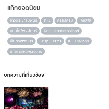
แท็กยอดนิยม
ข่าวประชาสัมพันธ์
KFC
คริสปี้ครีม
เคเอฟซี
ขนมไหว้พระจันทร์
Krispykremethailand
เซ็นทรัลพัฒนา
KrispyKreme
KFCThailand
เทศกาลไหว้พระจันทร์
บทความที่เกี่ยวข้อง