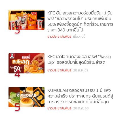
KFC อัปเลเวลความอร่อยมื้อวันแม่ รับ
ฟรี! “ซอสพริกจัมโบ้” ปริมาณเพิ่มขึ้น
50% เพียงซื้อชุดบักเก็ตที่ร่วมรายการ
3
ราคา 349 บาทขึ้นไป
ข่าวประชาสัมพันธ์
เมื่อวานนี้
KFC เอาใจคนคลั่งซอส เสิร์ฟ “Sassy
Dip” ซอสดิปมาโยสุดนัวใหม่ล่าสุด
4
ข่าวประชาสัมพันธ์
20 มิ.ย. 69
KUMOLAB ฉลองครบรอบ 1 ปี แห่ง
ความสำเร็จ ประกาศยกระดับแบรนด์สู่
การสร้างสรรค์ชีสเค้กที่ไม่มีที่สิ้นสุด
5
ข่าวประชาสัมพันธ์
20 ต.ค. 68