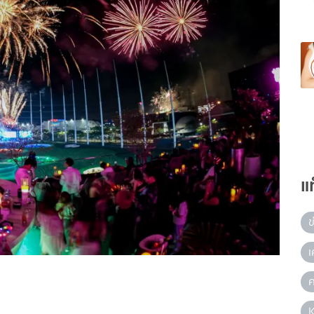
แ
ข
เ
ค