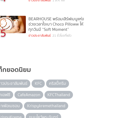
ข่าวประชาสัมพันธ์
1 ส.ค. 68
BEARHOUSE พร้อมเสิร์ฟเมนูแห่ง
ช่วงเวลาใจเบา Choco Pilloww ให้
5
ทุกวันมี “Soft Moment”
ข่าวประชาสัมพันธ์
21 ชั่วโมงที่แล้ว
ท็กยอดนิยม
่าวประชาสัมพันธ์
KFC
คริสปี้ครีม
คเอฟซี
CafeAmazon
KFCThailand
าเฟ่อเมซอน
Krispykremethailand
KrispyKreme
ขนมไหว้พระจันทร์