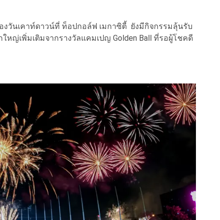
นเคาท์ดาวน์ที่ ท็อปกอล์ฟ เมกาซิตี้ ยังมีกิจกรรมลุ้นรับ
หญ่เพิ่มเติมจากรางวัลแคมเปญ Golden Ball ที่รอผู้โชคดี