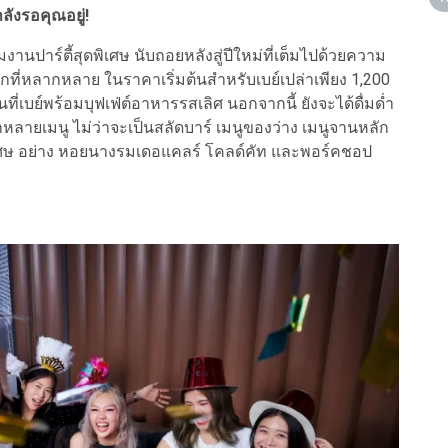
ลังรอคุณอยู่!
าร์ตี้สุดพิเศษ นับถอยหลังสู่ปีใหม่ที่เต็มไปด้วยความ
ือกที่หลากหลาย ในราคาเริ่มต้นสำหรับเบย์เปล่าเพียง 1,200
เบย์พร้อมบุฟเฟ่ต์อาหารรสเลิศ นอกจากนี้ ยังจะได้ดื่มด่ำ
กหลายเมนู ไม่ว่าจะเป็นสลัดบาร์ เมนูของว่าง เมนูจานหลัก
เศษ อย่าง หอยนางรมเดอแคลร์ โคลด์คัท และพอร์คชอป