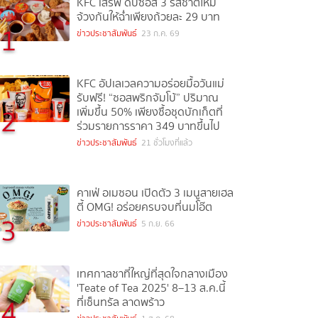
KFC เสิร์ฟ ดิปซอส 3 รสชาติใหม่
จ้วงกันให้ฉ่ำเพียงถ้วยละ 29 บาท
1
ข่าวประชาสัมพันธ์
23 ก.ค. 69
KFC อัปเลเวลความอร่อยมื้อวันแม่
รับฟรี! “ซอสพริกจัมโบ้” ปริมาณ
2
เพิ่มขึ้น 50% เพียงซื้อชุดบักเก็ตที่
ร่วมรายการราคา 349 บาทขึ้นไป
ข่าวประชาสัมพันธ์
21 ชั่วโมงที่แล้ว
คาเฟ่ อเมซอน เปิดตัว 3 เมนูสายเฮล
ตี้ OMG! อร่อยครบจบที่นมโอ๊ต
3
ข่าวประชาสัมพันธ์
5 ก.ย. 66
เทศกาลชาที่ใหญ่ที่สุดใจกลางเมือง
'Teate of Tea 2025' 8–13 ส.ค.นี้
4
ที่เซ็นทรัล ลาดพร้าว