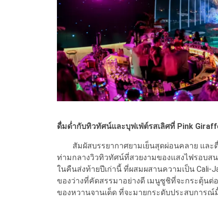
ดื่มด่ำกับทิวทัศน์และบุฟเฟ่ต์รสเลิศที่ Pink Gir
สัมผัสบรรยากาศยามเย็นสุดผ่อนคลาย และดื่มด
ท่ามกลางวิวทิวทัศน์ที่สวยงามของแสงไฟรอบสนา
ในคืนส่งท้ายปีเก่านี้ ที่ผสมผสานความเป็น Cali-J
ของว่างที่คัดสรรมาอย่างดี เมนูซูชิที่จะกระตุ้น
ของหวานจานเด็ด ที่จะมายกระดับประสบการณ์มื้อ