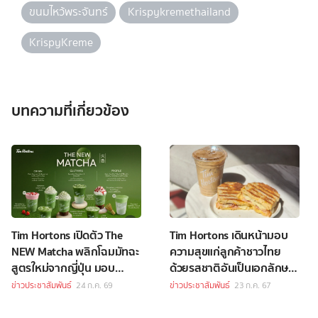
ขนมไหว้พระจันทร์
Krispykremethailand
KrispyKreme
บทความที่เกี่ยวข้อง
Tim Hortons เปิดตัว The
Tim Hortons เดินหน้ามอบ
NEW Matcha พลิกโฉมมัทฉะ
ความสุขแก่ลูกค้าชาวไทย
สูตรใหม่จากญี่ปุ่น มอบ
ด้วยรสชาติอันเป็นเอกลักษณ์
รสชาติที่เข้มข้น กลมกล่อม
และความพรีเมียมในราคาสุด
ข่าวประชาสัมพันธ์
24 ก.ค. 69
ข่าวประชาสัมพันธ์
23 ก.ค. 67
และดื่มง่ายยิ่งขึ้น
พิเศษ