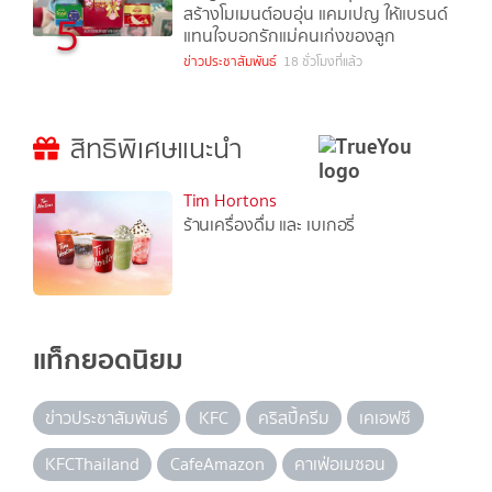
สร้างโมเมนต์อบอุ่น แคมเปญ ให้แบรนด์
5
แทนใจบอกรักแม่คนเก่งของลูก
ข่าวประชาสัมพันธ์
18 ชั่วโมงที่แล้ว
สิทธิพิเศษแนะนำ
Tim Hortons
ร้านเครื่องดื่ม และ เบเกอรี่
แท็กยอดนิยม
ข่าวประชาสัมพันธ์
KFC
คริสปี้ครีม
เคเอฟซี
KFCThailand
CafeAmazon
คาเฟ่อเมซอน