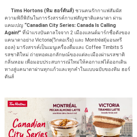
Tims Hortons (ทิม ฮอร์ตันส์)
ชวนคนรักกาแฟสัมผัส
ความพิถีพิถันในการรังสรรค์กาแฟสัญชาติแคนาดา ผ่าน
แคมเปญ
“Canadian City Series: Canada Is Calling
Again!”
ที่นำแรงบันดาลใจจาก 2 เมืองแลนด์มาร์กชื่อดังของ
แคนาดาอย่าง Victoria(วิกตอเรีย) และ Montréal(มอนทรี
ออล) มารังสรรค์เป็นเมนูเครื่องดื่มและ Coffee Timbits 5
รสชาติใหม่ ถ่ายทอดเอกลักษณ์ของแต่ละเมืองผ่านรสชาติ
กลิ่นหอม เพื่อมอบประสบการณ์ใหม่ให้คอกาแฟได้ออกเดิน
ทางสู่แคนาดาผ่านทุกแก้วและทุกคำในแบบฉบับของทิม ฮอร์
ตันส์