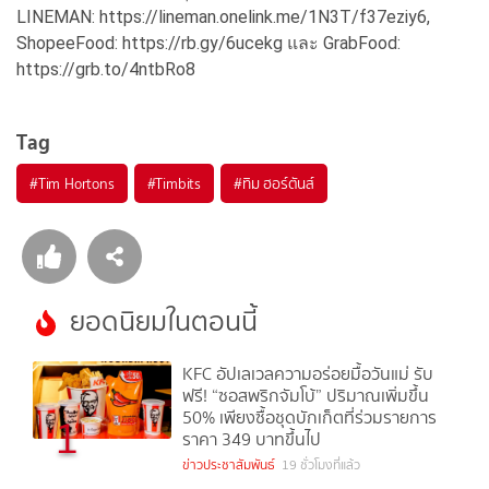
LINEMAN: https://lineman.onelink.me/1N3T/f37eziy6,
ShopeeFood: https://rb.gy/6ucekg และ GrabFood:
https://grb.to/4ntbRo8
Tag
#
Tim Hortons
#
Timbits
#
ทิม ฮอร์ตันส์
ยอดนิยมในตอนนี้
KFC อัปเลเวลความอร่อยมื้อวันแม่ รับ
ฟรี! “ซอสพริกจัมโบ้” ปริมาณเพิ่มขึ้น
50% เพียงซื้อชุดบักเก็ตที่ร่วมรายการ
1
ราคา 349 บาทขึ้นไป
ข่าวประชาสัมพันธ์
19 ชั่วโมงที่แล้ว