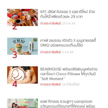
KFC เสิร์ฟ ดิปซอส 3 รสชาติใหม่ จ้วง
กันให้ฉ่ำเพียงถ้วยละ 29 บาท
2
ข่าวประชาสัมพันธ์
23 ก.ค. 69
คาเฟ่ อเมซอน เปิดตัว 3 เมนูสายเฮลตี้
OMG! อร่อยครบจบที่นมโอ๊ต
3
ข่าวประชาสัมพันธ์
5 ก.ย. 66
BEARHOUSE พร้อมเสิร์ฟเมนูแห่งช่วง
เวลาใจเบา Choco Pilloww ให้ทุกวันมี
“Soft Moment”
4
ข่าวประชาสัมพันธ์
19 ชั่วโมงที่แล้ว
แอฟ ทักษอร ชวนลูกๆ มอบชุดของ
ขวัญแบรนด์รังนกแท้ให้คุณแม่ พร้อม