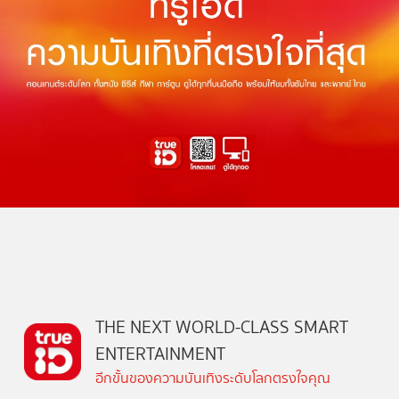
THE NEXT WORLD-CLASS SMART
ENTERTAINMENT
อีกขั้นของความบันเทิงระดับโลกตรงใจคุณ