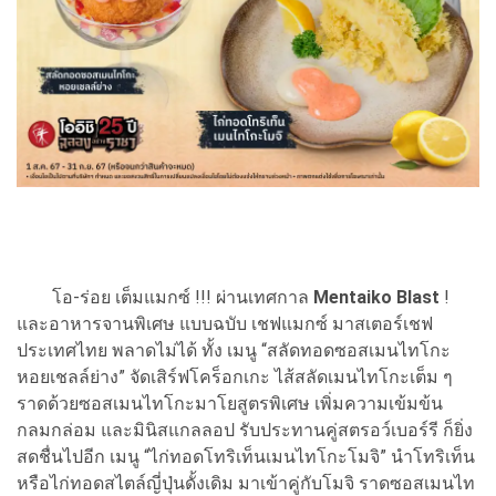
โอ-ร่อย เต็มแมกซ์ !!! ผ่านเทศกาล
Mentaiko Blast
!
และอาหารจานพิเศษ แบบฉบับ เชฟแมกซ์ มาสเตอร์เชฟ
ประเทศไทย พลาดไม่ได้ ทั้ง เมนู “สลัดทอดซอสเมนไทโกะ
หอยเชลล์ย่าง” จัดเสิร์ฟโคร็อกเกะ ไส้สลัดเมนไทโกะเต็ม ๆ
ราดด้วยซอสเมนไทโกะมาโยสูตรพิเศษ เพิ่มความเข้มข้น
กลมกล่อม และมินิสแกลลอป รับประทานคู่สตรอว์เบอร์รี ก็ยิ่ง
สดชื่นไปอีก เมนู “ไก่ทอดโทริเท็นเมนไทโกะโมจิ” นำโทริเท็น
หรือไก่ทอดสไตล์ญี่ปุ่นดั้งเดิม มาเข้าคู่กับโมจิ ราดซอสเมนไท