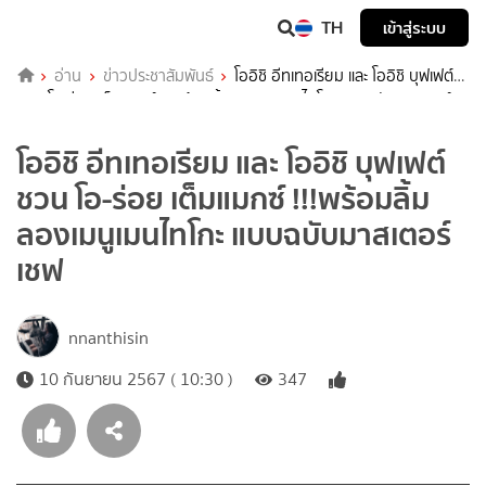
TH
เข้าสู่ระบบ
อ่าน
ข่าวประชาสัมพันธ์
โออิชิ อีทเทอเรียม และ โออิชิ บุฟเฟต์
ชวน โอ-ร่อย เต็มแมกซ์ !!!พร้อมลิ้มลองเมนูเมนไทโกะ แบบฉบับมาสเตอร์
เชฟ
โออิชิ อีทเทอเรียม และ โออิชิ บุฟเฟต์
ชวน โอ-ร่อย เต็มแมกซ์ !!!พร้อมลิ้ม
ลองเมนูเมนไทโกะ แบบฉบับมาสเตอร์
เชฟ
nnanthisin
10 กันยายน 2567 ( 10:30 )
347