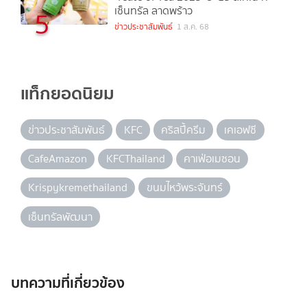
เซ็นทรัล ลาดพร้าว
5
ข่าวประชาสัมพันธ์
1 ส.ค. 68
แท็กยอดนิยม
ข่าวประชาสัมพันธ์
KFC
คริสปี้ครีม
เคเอฟซี
CafeAmazon
KFCThailand
คาเฟ่อเมซอน
Krispykremethailand
ขนมไหว้พระจันทร์
เซ็นทรัลพัฒนา
บทความที่เกี่ยวข้อง