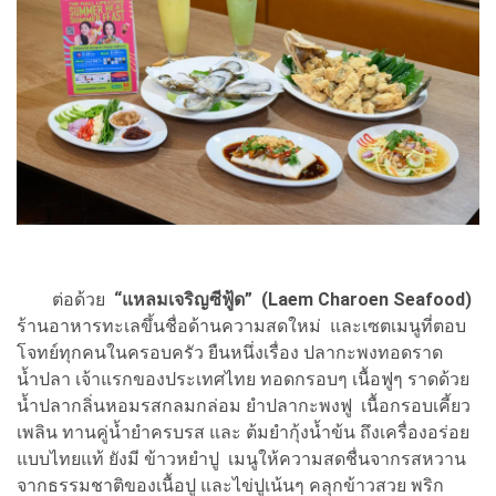
ต่อด้วย
“แหลมเจริญซีฟู้ด” (Laem Charoen Seafood)
ร้านอาหารทะเลขึ้นชื่อด้านความสดใหม่ และเซตเมนูที่ตอบ
โจทย์ทุกคนในครอบครัว ยืนหนึ่งเรื่อง ปลากะพงทอดราด
น้ำปลา เจ้าแรกของประเทศไทย ทอดกรอบๆ เนื้อฟูๆ ราดด้วย
น้ำปลากลิ่นหอมรสกลมกล่อม ยำปลากะพงฟู เนื้อกรอบเคี้ยว
เพลิน ทานคู่น้ำยำครบรส และ ต้มยำกุ้งน้ำข้น ถึงเครื่องอร่อย
แบบไทยแท้ ยังมี ข้าวหยำปู เมนูให้ความสดชื่นจากรสหวาน
จากธรรมชาติของเนื้อปู และไข่ปูเน้นๆ คลุกข้าวสวย พริก