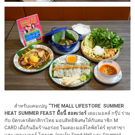
สำหรับแคมเปญ
“THE MALL LIFESTORE SUMMER
HEAT SUMMER FEAST มื้อนี้ ฮอตเว่อร์
เดอะมอลล์ กรุ๊ป ร่วม
กับ บัตรเครดิตกสิกรไทย มอบสิทธิพิเศษให้กับสมาชิก M
CARD เมื่อกินอิ่มร้านอร่อย ในเดอะมอล์ไลฟ์สโตร์ ทุกสาขา
และ เดอะมอลล์ โคราช (ยกเว้น Food Hall และ Gourmet