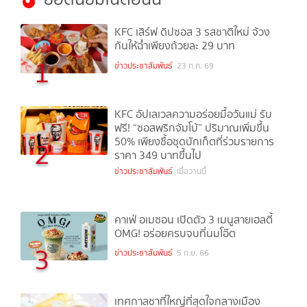
KFC เสิร์ฟ ดิปซอส 3 รสชาติใหม่ จ้วง
กันให้ฉ่ำเพียงถ้วยละ 29 บาท
1
ข่าวประชาสัมพันธ์
23 ก.ค. 69
KFC อัปเลเวลความอร่อยมื้อวันแม่ รับ
ฟรี! “ซอสพริกจัมโบ้” ปริมาณเพิ่มขึ้น
50% เพียงซื้อชุดบักเก็ตที่ร่วมรายการ
2
ราคา 349 บาทขึ้นไป
ข่าวประชาสัมพันธ์
เมื่อวานนี้
คาเฟ่ อเมซอน เปิดตัว 3 เมนูสายเฮลตี้
OMG! อร่อยครบจบที่นมโอ๊ต
3
ข่าวประชาสัมพันธ์
5 ก.ย. 66
เทศกาลชาที่ใหญ่ที่สุดใจกลางเมือง