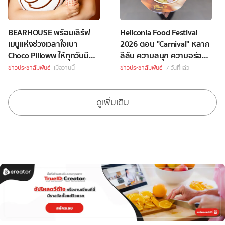
BEARHOUSE พร้อมเสิร์ฟ
Heliconia Food Festival
เมนูแห่งช่วงเวลาใจเบา
2026 ตอน "Carnival" หลาก
Choco Pilloww ให้ทุกวันมี
สีสัน ความสนุก ความอร่อย
“Soft Moment”
Celebrity Chef กว่า 70 ชีวิต
ข่าวประชาสัมพันธ์
เมื่อวานนี้
ข่าวประชาสัมพันธ์
7 วันที่แล้ว
ดูเพิ่มเติม