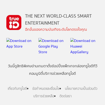
THE NEXT WORLD-CLASS SMART
ENTERTAINMENT
อีกขั้นของความบันเทิงระดับโลกตรงใจคุณ
วันนี้
ดู
สิทธิพิเศษ
อ่าน
เกม
ตาตั้ง
ช้อปปิ้ง
แพ็กเกจ
กล่องทรูไอดีทีวี
คอมมูนิตี้
บริการช่วยเหลือทรูไอดี
เกี่ยวกับทรูไอดี
ข้อกำหนดและเงื่อนไข
นโยบายความเป็นส่วนตัว
บริการช่วยเหลือ
ติดต่อเรา