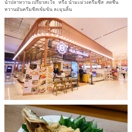
น้ำปลาหวาน เปรี้ยวสะใจ หรือ น้ำมะม่วงครีมชีส สดชื่น
หวานมันครีมชีสเข้มข้น ละมุนลิ้น