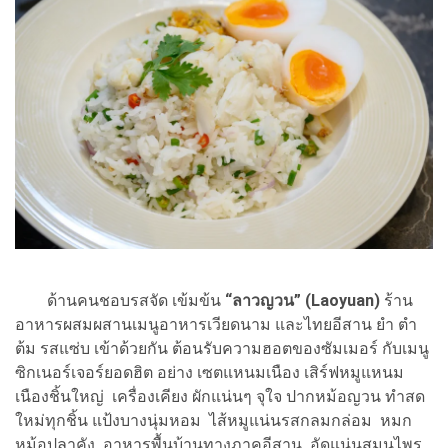
ด้านคนชอบรสจัด เข้มข้น
“ลาวญวน” (Laoyuan)
ร้าน
อาหารผสมผสานเมนูอาหารเวียดนาม และไทยอีสาน ยำ ตำ
ต้ม รสแซ่บ เข้าด้วยกัน ต้อนรับความฮอตของซัมเมอร์ กับเมนู
ซิกเนอร์เจอร์ยอดฮิต อย่าง เซตแหนมเนือง เสิร์ฟหมูแหนม
เนืองชิ้นใหญ่ เครื่องเคียง ผักแน่นๆ จุใจ ปากหม้อญวน ทำสด
ใหม่ทุกชิ้น แป้งบางนุ่มหอม ไส้หมูแน่นรสกลมกล่อม หมก
หม้อปลาคัง อาหารพื้นบ้านทางภาคอีสาน อัดแน่นสมุนไพร