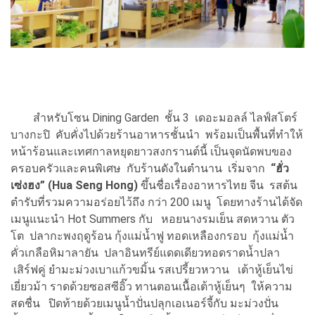
สำหรับโซน Dining Garden ชั้น 3 เดอะมอลล์ ไลฟ์สโตร์
บางกะปิ คับคั่งไปด้วยร้านอาหารชั้นนำ พร้อมเป็นพื้นที่ทำให้
หน้าร้อนและเทศกาลหยุดยาวสงกรานต์นี้ เป็นจุดนัดพบของ
ครอบครัวและคนพิเศษ กับร้านดังในตำนาน เริ่มจาก
“ฮั่ว
เซ่งฮง” (Hua Seng Hong)
ขึ้นชื่อเรื่องอาหารไทย จีน รสต้น
ตำรับที่รวมความอร่อยไว้ถึง กว่า 200 เมนู โดยทางร้านได้จัด
เมนูแนะนำ Hot Summers กับ หอยนางรมเย็น สดหวาน ตัว
โต ปลากะพงฤดูร้อน กุ้งแม่น้ำฟู ทอดเหลืองกรอบ กุ้งแม่น้ำ
คั่วเกลือหิมาลายัน ปลาอินทรีย์แดดเดียวทอดราดน้ำปลา
เสิร์ฟคู่ ยำมะม่วงเบาแก้วขมิ้น รสเปรี้ยวหวาน เต้าหู้เย็นไข่
เยี่ยวม้า ราดด้วยซอสซีอิ๊ว ทานตอนเนื้อเต้าหู้เย็นๆ ให้ความ
สดชื่น ปิดท้ายด้วยเมนูน้ำปั่นปลุกเอเนอร์จี้กับ มะม่วงปั่น