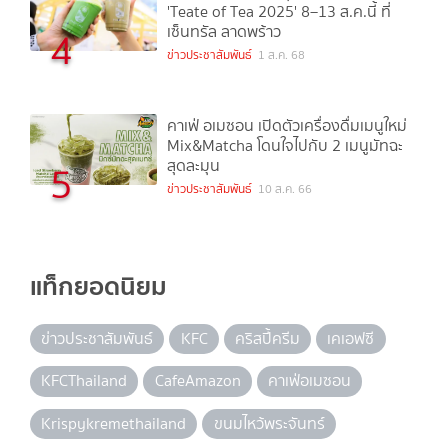
'Teate of Tea 2025' 8–13 ส.ค.นี้ ที่
เซ็นทรัล ลาดพร้าว
4
ข่าวประชาสัมพันธ์
1 ส.ค. 68
คาเฟ่ อเมซอน เปิดตัวเครื่องดื่มเมนูใหม่
Mix&Matcha โดนใจไปกับ 2 เมนูมัทฉะ
สุดละมุน
5
ข่าวประชาสัมพันธ์
10 ส.ค. 66
แท็กยอดนิยม
ข่าวประชาสัมพันธ์
KFC
คริสปี้ครีม
เคเอฟซี
KFCThailand
CafeAmazon
คาเฟ่อเมซอน
Krispykremethailand
ขนมไหว้พระจันทร์