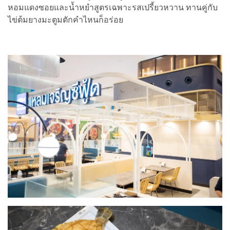
หอมแดงซอยและน้ำหยำสูตรเฉพาะรสเปรี้ยวหวาน ทานคู่กับ
ไข่ต้มยางมะตูมตักคำไหนก็อร่อย