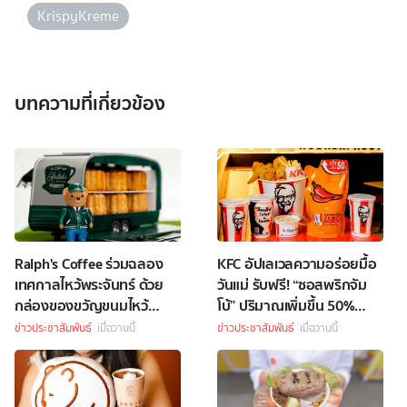
KrispyKreme
บทความที่เกี่ยวข้อง
Ralph's Coffee ร่วมฉลอง
KFC อัปเลเวลความอร่อยมื้อ
เทศกาลไหว้พระจันทร์ ด้วย
วันแม่ รับฟรี! “ซอสพริกจัม
กล่องของขวัญขนมไหว้
โบ้” ปริมาณเพิ่มขึ้น 50%
พระจันทร์สุดพิเศษ
เพียงซื้อชุดบักเก็ตที่ร่วม
ข่าวประชาสัมพันธ์
เมื่อวานนี้
ข่าวประชาสัมพันธ์
เมื่อวานนี้
รายการราคา 349 บาทขึ้นไป