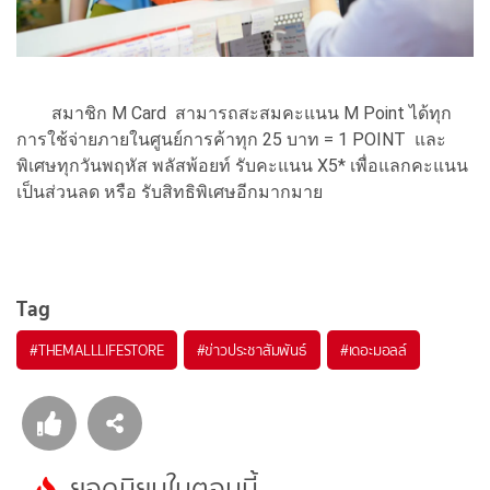
สมาชิก M Card สามารถสะสมคะแนน M Point ได้ทุก
การใช้จ่ายภายในศูนย์การค้าทุก 25 บาท = 1 POINT และ
พิเศษทุกวันพฤหัส พลัสพ้อยท์ รับคะแนน X5* เพื่อแลกคะแนน
เป็นส่วนลด หรือ รับสิทธิพิเศษอีกมากมาย
Tag
#
THEMALLLIFESTORE
#
ข่าวประชาสัมพันธ์
#
เดอะมอลล์
ยอดนิยมในตอนนี้