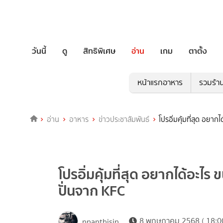
วันนี้
ดู
สิทธิพิเศษ
อ่าน
เกม
ตาตั้ง
หน้าแรกอาหาร
รวมร้า
อ่าน
อาหาร
ข่าวประชาสัมพันธ์
โปรอิ่มคุ้มที่สุด อย
โปรอิ่มคุ้มที่สุด อยากได้อะ
ปั่นจาก KFC
8 พฤษภาคม 2568 ( 18:00
nnanthisin