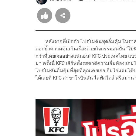
หลังจากที่เปิดตัว โปรโมชันชุดอิ่มคุ้ม ในราค
ตอกย้ำความคุ้มเกินเรื่องด้วยกิจกรรมสุดปั่น
‘โปรอ
กว่าที่เคยเจออย่างแน่นอน! KFC ประเทศไทย แบร
มา ครั้งนี้ KFC เสิร์ฟทั้งรสชาติความอิ่มท้องแถ
โปรโมชันอิ่มคุ้มที่สุดที่คุณเคยเจอ อิ่มไก่แถ
ได้เลยที่ KFC สาขาโรบินสัน ไลฟ์สไตล์ ศรีสมาน ว