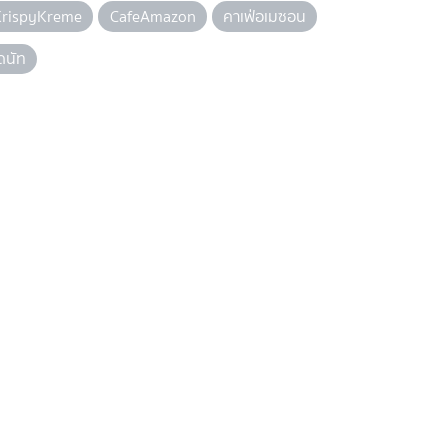
KrispyKreme
CafeAmazon
คาเฟ่อเมซอน
ดนัท