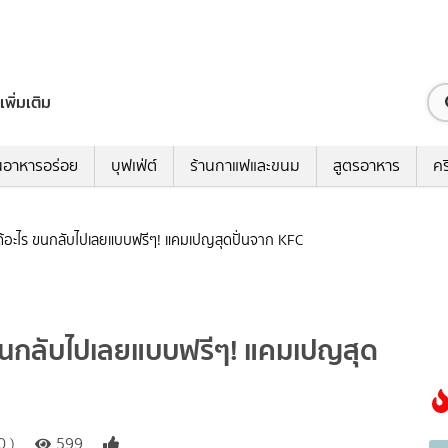
เพิ่มเติม
นอาหารอร่อย
บุฟเฟ่ต์
ร้านกาแฟและขนม
สูตรอาหาร
คร
ากได้อะไร ขนกลับไปเลยแบบฟรีๆ! แคมเปญสุดปั่นจาก KFC
ไร ขนกลับไปเลยแบบฟรีๆ! แคมเปญสุด
 )
599