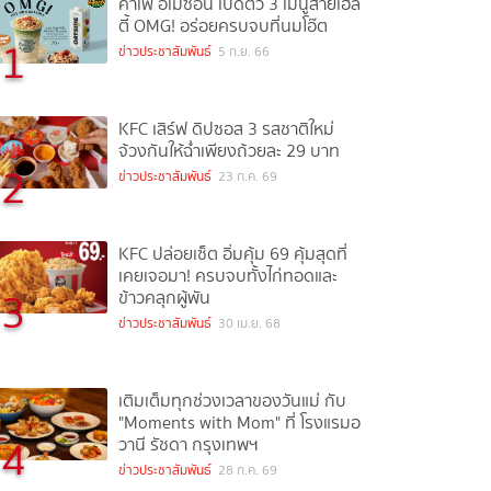
คาเฟ่ อเมซอน เปิดตัว 3 เมนูสายเฮล
ตี้ OMG! อร่อยครบจบที่นมโอ๊ต
1
ข่าวประชาสัมพันธ์
5 ก.ย. 66
KFC เสิร์ฟ ดิปซอส 3 รสชาติใหม่
จ้วงกันให้ฉ่ำเพียงถ้วยละ 29 บาท
2
ข่าวประชาสัมพันธ์
23 ก.ค. 69
KFC ปล่อยเซ็ต อิ่มคุ้ม 69 คุ้มสุดที่
เคยเจอมา! ครบจบทั้งไก่ทอดและ
3
ข้าวคลุกผู้พัน
ข่าวประชาสัมพันธ์
30 เม.ย. 68
เติมเต็มทุกช่วงเวลาของวันแม่ กับ
"Moments with Mom" ที่ โรงแรมอ
4
วานี รัชดา กรุงเทพฯ
ข่าวประชาสัมพันธ์
28 ก.ค. 69