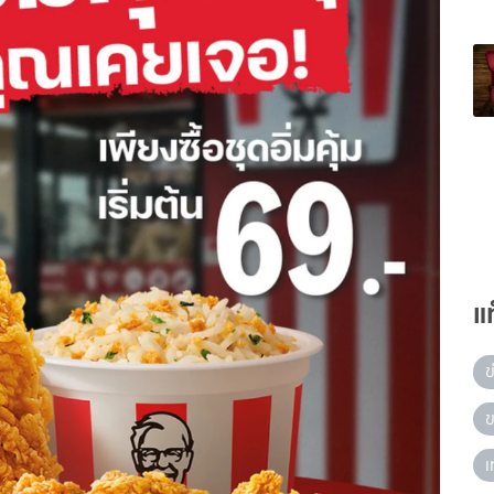
แ
ข
ข
เ