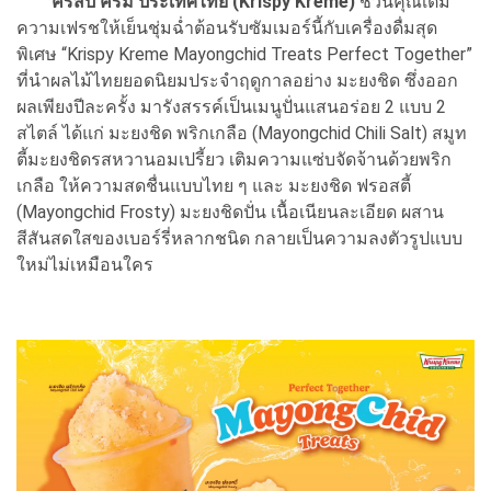
คริสปี้ ครีม ประเทศไทย (Krispy Kreme)
ชวนคุณเติม
ความเฟรชให้เย็นชุ่มฉ่ำต้อนรับซัมเมอร์นี้กับเครื่องดื่มสุด
พิเศษ “Krispy Kreme Mayongchid Treats Perfect Together”
ที่นำผลไม้ไทยยอดนิยมประจำฤดูกาลอย่าง มะยงชิด ซึ่งออก
ผลเพียงปีละครั้ง มารังสรรค์เป็นเมนูปั่นแสนอร่อย 2 แบบ 2
สไตล์ ได้แก่ มะยงชิด พริกเกลือ (Mayongchid Chili Salt) สมูท
ตี้มะยงชิดรสหวานอมเปรี้ยว เติมความแซ่บจัดจ้านด้วยพริก
เกลือ ให้ความสดชื่นแบบไทย ๆ และ มะยงชิด ฟรอสตี้
(Mayongchid Frosty) มะยงชิดปั่น เนื้อเนียนละเอียด ผสาน
สีสันสดใสของเบอร์รี่หลากชนิด กลายเป็นความลงตัวรูปแบบ
ใหม่ไม่เหมือนใคร