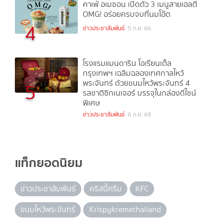
คาเฟ่ อเมซอน เปิดตัว 3 เมนูสายเฮลตี้
OMG! อร่อยครบจบที่นมโอ๊ต
4
ข่าวประชาสัมพันธ์
5 ก.ย. 66
โรงแรมแมนดาริน โอเรียนเต็ล
กรุงเทพฯ เฉลิมฉลองเทศกาลไหว้
พระจันทร์ ด้วยขนมไหว้พระจันทร์ 4
5
รสชาติซิกเนเจอร์ บรรจุในกล่องดีไซน์
พิเศษ
ข่าวประชาสัมพันธ์
6 ก.ย. 68
แท็กยอดนิยม
ข่าวประชาสัมพันธ์
คริสปี้ครีม
KFC
ขนมไหว้พระจันทร์
Krispykremethailand