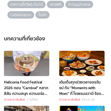
เทศกาลไหว้พระจันทร์
เคเอฟซี
KrispyKreme
CafeAmazon
โดนัท
บทความที่เกี่ยวข้อง
Heliconia Food Festival
เติมเต็มทุกช่วงเวลาของวัน
2026 ตอน "Carnival" หลาก
แม่ กับ "Moments with
สีสัน ความสนุก ความอร่อย
Mom" ที่ โรงแรมอวานี รัชดา
Celebrity Chef กว่า 70 ชีวิต
กรุงเทพฯ
ข่าวประชาสัมพันธ์
5 วันที่แล้ว
ข่าวประชาสัมพันธ์
28 ก.ค. 69