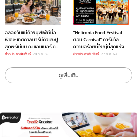
ฉลองวันแม่ด้วยบุฟเฟ่ต์มื้อ
"Heliconia Food Festival
พิเศษ เทศกาลบาร์บีคิวและปู
ตอน Carnival" คาร์นิวัล
สุดพรีเมียม ณ แอมเบอร์ คิท
ความอร่อยที่ใหญ่ที่สุดแห่งปี
เช่น โรงแรมหัวหิน แมริออท
กับ Celebrity Chef กว่า 70
ข่าวประชาสัมพันธ์
28 ก.ค. 69
ข่าวประชาสัมพันธ์
27 ก.ค. 69
รีสอร์ท และ สปา
ชีวิต
ดูเพิ่มเติม