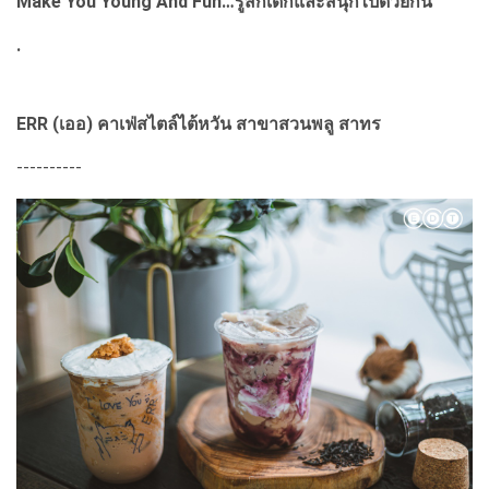
Make You Young And Fun…รู้สึกเด็กและสนุกไปด้วยกัน
.
ERR (เออ) คาเฟ่สไตล์ไต้หวัน สาขาสวนพลู สาทร
----------