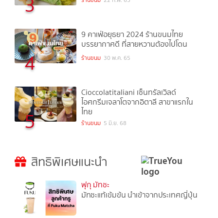
3
ร้านขนม
22 ก.พ. 65
9 คาเฟ่อยุธยา 2024 ร้านขนมไทย
บรรยากาศดี ที่สายหวานต้องไปโดน
4
ร้านขนม
30 พ.ค. 65
Cioccolatitaliani เซ็นทรัลเวิลด์
ไอศกรีมเจลาโตจากอิตาลี สาขาแรกใน
ไทย
5
ร้านขนม
5 มิ.ย. 68
สิทธิพิเศษแนะนำ
ฟุกุ มัทชะ
มัทชะแท้เข้มข้น นำเข้าจากประเทศญี่ปุ่น