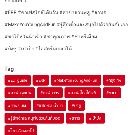
อยากเที่ยว
#ERR #คาเฟ่สไตล์ไต้หวัน #สาขาสวนพลู #สาทร
#MakeYouYoungAndFun #รู้สึกเด็กและสนุกไปด้วยกันกับเออ
#ชาไต้หวันนำเข้า #ชาคุณภาพ #ชาพรีเมียม
#บิงซู #เป่าปิง #ไอศครีมเจลาโต้
Tag
#
EDTguide
#
ERR
#
MakeYouYoungAndFun
#
กรุงเทพ
#
คาเฟ่กรุงเทพ
#
คาเฟ่สาทร
#
คาเฟ่สไตล์ไต้หวัน
#
ชานม
#
ชาพรีเมียม
#
ชาไต้หวันนำเข้า
#
บิงซู
#
รู้สึกเด็กและสนุกไปด้วยกันกับเออ
#
สาทร
#
เป่าปิง
#
ไอศครีมเจลาโต้