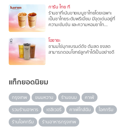
การัน ไทย ที
ร้านชาที่เน้นขายเมนูชาไทยโดยเฉพาะ
เป็นชาไทยระดับพรีเมี่ยม มีจุดเด่นอยู่ที่
ความเข้มข้น และความหอมชาไท...
โอชายะ
ชานมไข่มุกแบรนด์ดัง ต้มสด ชงสด
สามารถตอบโจทย์ลูกค้าได้เป็นอย่างดี
แท็กยอดนิยม
กรุงเทพ
ขนมหวาน
ร้านขนม
คาเฟ่
รวมร้านอาหาร
เดลิเวอรี่
คาเฟ่ใกล้ฉัน
ไอศกรีม
ร้านไอศกรีม
ร้านอาหารกรุงเทพ