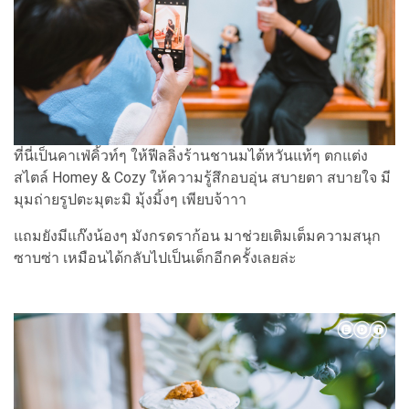
ที่นี่เป็นคาเฟ่คิ้วท์ๆ ให้ฟีลลิ่งร้านชานมไต้หวันแท้ๆ ตกแต่ง
สไตล์ Homey & Cozy ให้ความรู้สึกอบอุ่น สบายตา สบายใจ มี
มุมถ่ายรูปตะมุตะมิ มุ้งมิ้งๆ เพียบจ้าาา
แถมยังมีแก๊งน้องๆ มังกรดราก้อน มาช่วยเติมเต็มความสนุก
ซาบซ่า เหมือนได้กลับไปเป็นเด็กอีกครั้งเลยล่ะ