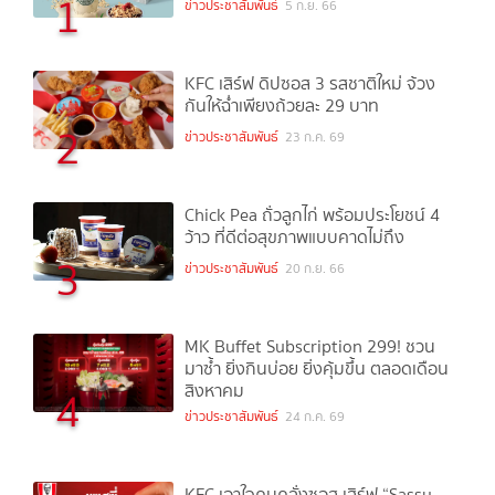
1
ข่าวประชาสัมพันธ์
5 ก.ย. 66
KFC เสิร์ฟ ดิปซอส 3 รสชาติใหม่ จ้วง
กันให้ฉ่ำเพียงถ้วยละ 29 บาท
2
ข่าวประชาสัมพันธ์
23 ก.ค. 69
Chick Pea ถั่วลูกไก่ พร้อมประโยชน์ 4
ว้าว ที่ดีต่อสุขภาพแบบคาดไม่ถึง
3
ข่าวประชาสัมพันธ์
20 ก.ย. 66
MK Buffet Subscription 299! ชวน
มาซ้ำ ยิ่งกินบ่อย ยิ่งคุ้มขึ้น ตลอดเดือน
สิงหาคม
4
ข่าวประชาสัมพันธ์
24 ก.ค. 69
KFC เอาใจคนคลั่งซอส เสิร์ฟ “Sassy