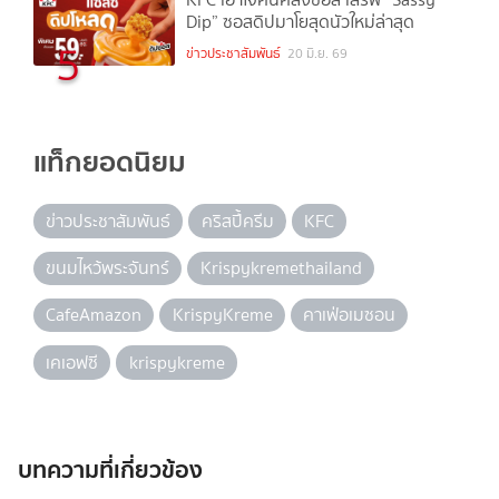
Dip” ซอสดิปมาโยสุดนัวใหม่ล่าสุด
5
ข่าวประชาสัมพันธ์
20 มิ.ย. 69
แท็กยอดนิยม
ข่าวประชาสัมพันธ์
คริสปี้ครีม
KFC
ขนมไหว้พระจันทร์
Krispykremethailand
CafeAmazon
KrispyKreme
คาเฟ่อเมซอน
เคเอฟซี
krispykreme
บทความที่เกี่ยวข้อง