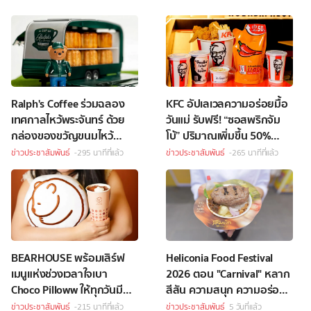
Ralph's Coffee ร่วมฉลอง
KFC อัปเลเวลความอร่อยมื้อ
เทศกาลไหว้พระจันทร์ ด้วย
วันแม่ รับฟรี! “ซอสพริกจัม
กล่องของขวัญขนมไหว้
โบ้” ปริมาณเพิ่มขึ้น 50%
พระจันทร์สุดพิเศษ
เพียงซื้อชุดบักเก็ตที่ร่วม
ข่าวประชาสัมพันธ์
-295 นาทีที่แล้ว
ข่าวประชาสัมพันธ์
-265 นาทีที่แล้ว
รายการราคา 349 บาทขึ้นไป
BEARHOUSE พร้อมเสิร์ฟ
Heliconia Food Festival
เมนูแห่งช่วงเวลาใจเบา
2026 ตอน "Carnival" หลาก
Choco Pilloww ให้ทุกวันมี
สีสัน ความสนุก ความอร่อย
“Soft Moment”
Celebrity Chef กว่า 70 ชีวิต
ข่าวประชาสัมพันธ์
-215 นาทีที่แล้ว
ข่าวประชาสัมพันธ์
5 วันที่แล้ว