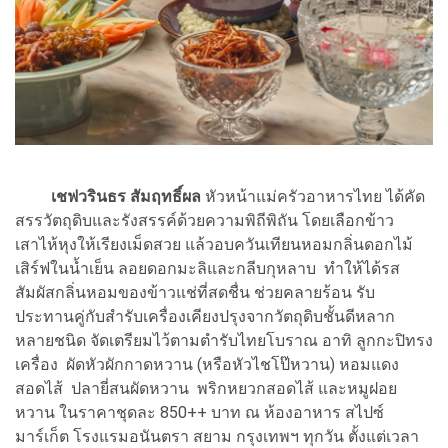
เชฟวรินธร สัมฤทธิ์ผล
หัวหน้าแม่ครัวอาหารไทย ได้คัด
สรรวัตถุดิบและรังสรรค์ด้วยความพิถีพิถัน โดยเลือกข้าว
เสาไห้หุงให้เรียงเม็ดสวย แล้วอบควันเทียนหอมกลิ่นดอกไม้
เสิร์ฟในน้ำเย็น ลอยดอกมะลิและกลีบกุหลาบ ทำให้ได้รส
สัมผัสกลิ่นหอมของข้าวแช่ที่สดชื่น ช่วยคลายร้อน รับ
ประทานคู่กับสำรับเครื่องเคียงปรุงจากวัตถุดิบชั้นดีหลาก
หลายชนิด จัดเตรียมไว้ตามตำรับไทยโบราณ อาทิ ลูกกะปิทรง
เครื่อง ผัดหัวผักกาดหวาน (หรือหัวไชโป๊หวาน) หอมแดง
สอดไส้ ปลายี่สนผัดหวาน พริกหยวกสอดไส้ และหมูฝอย
หวาน ในราคาชุดละ 850++ บาท ณ ห้องอาหาร สไปซ์
มาร์เก็ต โรงแรมอนันตรา สยาม กรุงเทพฯ ทุกวัน ตั้งแต่เวลา