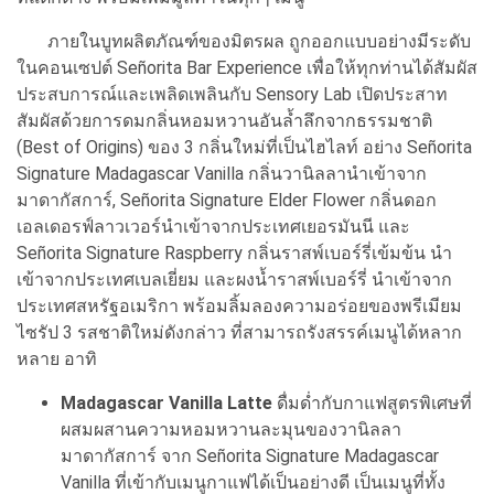
ภายในบูทผลิตภัณฑ์ของมิตรผล ถูกออกแบบอย่างมีระดับ
ในคอนเซปต์ Señorita Bar Experience เพื่อให้ทุกท่านได้สัมผัส
ประสบการณ์และเพลิดเพลินกับ Sensory Lab เปิดประสาท
สัมผัสด้วยการดมกลิ่นหอมหวานอันล้ำลึกจากธรรมชาติ
(Best of Origins) ของ 3 กลิ่นใหม่ที่เป็นไฮไลท์ อย่าง Señorita
Signature Madagascar Vanilla กลิ่นวานิลลานำเข้าจาก
มาดากัสการ์, Señorita Signature Elder Flower กลิ่นดอก
เอลเดอรฟ์ลาวเวอร์นำเข้าจากประเทศเยอรมันนี และ
Señorita Signature Raspberry กลิ่นราสพ์เบอร์รี่เข้มข้น นำ
เข้าจากประเทศเบลเยี่ยม และผงน้ำราสพ์เบอร์รี่ นำเข้าจาก
ประเทศสหรัฐอเมริกา พร้อมลิ้มลองความอร่อยของพรีเมียม
ไซรัป 3 รสชาติใหม่ดังกล่าว ที่สามารถรังสรรค์เมนูได้หลาก
หลาย อาทิ
Madagascar Vanilla Latte
ดื่มด่ำกับกาแฟสูตรพิเศษที่
ผสมผสานความหอมหวานละมุนของวานิลลา
มาดากัสการ์ จาก Señorita Signature Madagascar
Vanilla ที่เข้ากับเมนูกาแฟได้เป็นอย่างดี เป็นเมนูที่ทั้ง