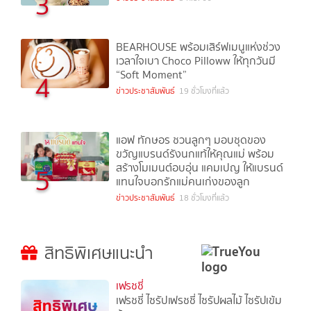
3
BEARHOUSE พร้อมเสิร์ฟเมนูแห่งช่วง
เวลาใจเบา Choco Pilloww ให้ทุกวันมี
“Soft Moment”
4
ข่าวประชาสัมพันธ์
19 ชั่วโมงที่แล้ว
แอฟ ทักษอร ชวนลูกๆ มอบชุดของ
ขวัญแบรนด์รังนกแท้ให้คุณแม่ พร้อม
สร้างโมเมนต์อบอุ่น แคมเปญ ให้แบรนด์
5
แทนใจบอกรักแม่คนเก่งของลูก
ข่าวประชาสัมพันธ์
18 ชั่วโมงที่แล้ว
สิทธิพิเศษแนะนำ
เฟรชชี่
เฟรชชี่ ไซรัปเฟรชชี่ ไซรัปผลไม้ ไซรัปเข้ม