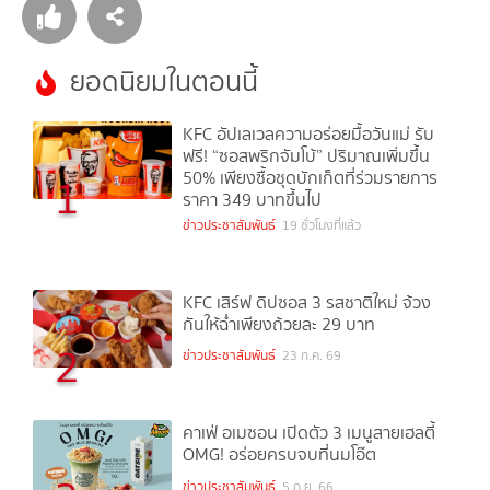
ยอดนิยมในตอนนี้
KFC อัปเลเวลความอร่อยมื้อวันแม่ รับ
ฟรี! “ซอสพริกจัมโบ้” ปริมาณเพิ่มขึ้น
50% เพียงซื้อชุดบักเก็ตที่ร่วมรายการ
1
ราคา 349 บาทขึ้นไป
ข่าวประชาสัมพันธ์
19 ชั่วโมงที่แล้ว
KFC เสิร์ฟ ดิปซอส 3 รสชาติใหม่ จ้วง
กันให้ฉ่ำเพียงถ้วยละ 29 บาท
2
ข่าวประชาสัมพันธ์
23 ก.ค. 69
คาเฟ่ อเมซอน เปิดตัว 3 เมนูสายเฮลตี้
OMG! อร่อยครบจบที่นมโอ๊ต
ข่าวประชาสัมพันธ์
5 ก.ย. 66