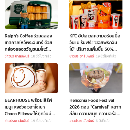
Ralph's Coffee ร่วมฉลอง
KFC อัปเลเวลความอร่อยมื้อ
เทศกาลไหว้พระจันทร์ ด้วย
วันแม่ รับฟรี! “ซอสพริกจัม
กล่องของขวัญขนมไหว้
โบ้” ปริมาณเพิ่มขึ้น 50%
พระจันทร์สุดพิเศษ
เพียงซื้อชุดบักเก็ตที่ร่วม
ข่าวประชาสัมพันธ์
18 ชั่วโมงที่แล้ว
ข่าวประชาสัมพันธ์
19 ชั่วโมงที่แล้ว
รายการราคา 349 บาทขึ้นไป
BEARHOUSE พร้อมเสิร์ฟ
Heliconia Food Festival
เมนูแห่งช่วงเวลาใจเบา
2026 ตอน "Carnival" หลาก
Choco Pilloww ให้ทุกวันมี
สีสัน ความสนุก ความอร่อย
“Soft Moment”
Celebrity Chef กว่า 70 ชีวิต
ข่าวประชาสัมพันธ์
19 ชั่วโมงที่แล้ว
ข่าวประชาสัมพันธ์
6 วันที่แล้ว