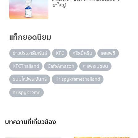
เขาใหญ่
แท็กยอดนิยม
ข่าวประชาสัมพันธ์
KFC
คริสปี้ครีม
เคเอฟซี
KFCThailand
CafeAmazon
คาเฟ่อเมซอน
ขนมไหว้พระจันทร์
Krispykremethailand
KrispyKreme
บทความที่เกี่ยวข้อง