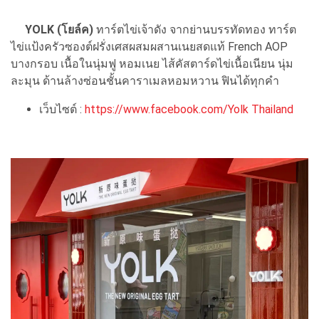
YOLK (โยล์ค)
ทาร์ตไข่เจ้าดัง จากย่านบรรทัดทอง ทาร์ต
ไข่แป้งครัวซองต์ฝรั่งเศสผสมผสานเนยสดแท้ French AOP
บางกรอบ เนื้อในนุ่มฟู หอมเนย ไส้คัสตาร์ดไข่เนื้อเนียน นุ่ม
ละมุน ด้านล้างซ่อนชั้นคาราเมลหอมหวาน ฟินได้ทุกคำ
เว็บไซต์ :
https://www.facebook.com/Yolk Thailand