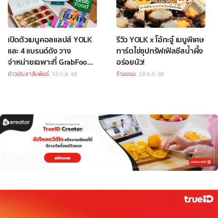
เปิดตัวเมนูคอลแลปส์ YOLK
รีวิว YOLK x โอ้กะจู๋ เมนูพิเศษ
และ 4 แบรนด์ดัง วาง
ทาร์ตไข่ซุปทรัฟเฟิลชีสน้ำผึ้ง
จำหน่ายเฉพาะที่ GrabFood
อร่อยนัว!
เท่านั้น
ข่าวประชาสัมพันธ์
10 ก.ย. 68
ร้านขนม
18 ส.ค. 68