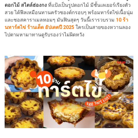
ดอกไม้ สไตล์ฮ่องกง
ที่แป้งเป็นรูปดอกไม้ มีชั้นเลเยอร์เรียงตัว
สวย ได้ฟีลเหมือนทานครัวซองต์กรอบๆ พร้อมทาร์ตไข่เนื้อนุ่ม
และซอสคาราเมลหอมๆ มันฟินสุดๆ วันนี้เรารวบรวม
10 ร้า
นทาร์ตไข่ ร้านเด็ด อัปเดตปี 2025
ใครเป็นสายของหวานลอง
ไปตามหามาทานดูรับรองว่าไม่ผิดหวัง