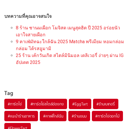
บทความที่คุณอาจสนใจ
8 ร้าน ชานมเผือก โมจิสด เมนูสุดฮิต ปี 2025 อร่อยนัว
เอาใจสายเผือก
9 คาเฟ่มัทฉะใกล้ฉัน 2025 Matcha พรีเมียม หอมกล่อม
กล่อม ได้รสอูมามิ
25 ร้าน เค้กวันเกิด สไตล์มินิมอล เดลิเวอรี่ ง่ายๆ ผ่าน IG
อัปเดต 2025
Tag
#
ทาร์ตไข่
#
ทาร์ตไข่สไตล์ฮ่องกง
#
EggTart
#
ร้านเบเกอรี่
#
แนะนำร้านอาหาร
#
คาเฟ่ใกล้ฉัน
#
ร้านขนม
#
ทาร์ตไข่ดอกไม้
#
FlowerTart