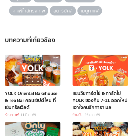
คาเฟ่ใกล้กรุงเทพ
สตาร์บัคส์
เมนูกาแฟ
บทความที่เกี่ยวข้อง
YOLK Oriental Bakehouse
แซนวิชทาร์ตไข่ & ทาร์ตไข่
& Tea Bar คอนเซ็ปต์ใหม่ ที่
YOLK ของกิน 7-11 ออกใหม่
เซ็นทรัลเวิลด์
เอาใจคนรักคาราเมล
ร้านกาแฟ
11 มี.ค. 69
ร้านดัง
26 ม.ค. 69