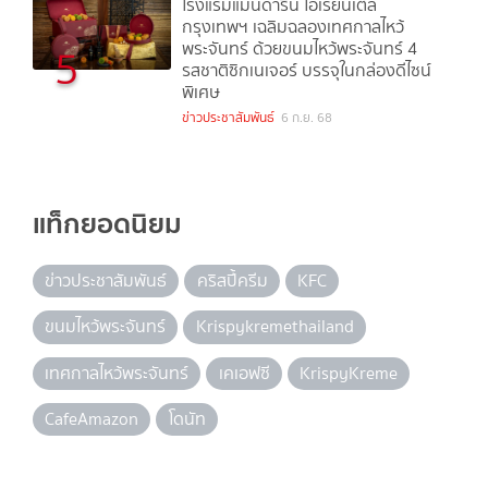
โรงแรมแมนดาริน โอเรียนเต็ล
กรุงเทพฯ เฉลิมฉลองเทศกาลไหว้
พระจันทร์ ด้วยขนมไหว้พระจันทร์ 4
5
รสชาติซิกเนเจอร์ บรรจุในกล่องดีไซน์
พิเศษ
ข่าวประชาสัมพันธ์
6 ก.ย. 68
แท็กยอดนิยม
ข่าวประชาสัมพันธ์
คริสปี้ครีม
KFC
ขนมไหว้พระจันทร์
Krispykremethailand
เทศกาลไหว้พระจันทร์
เคเอฟซี
KrispyKreme
CafeAmazon
โดนัท