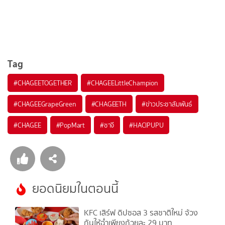
Tag
#
CHAGEETOGETHER
#
CHAGEELittleChampion
#
CHAGEEGrapeGreen
#
CHAGEETH
#
ข่าวประชาสัมพันธ์
#
CHAGEE
#
PopMart
#
ชาจี
#
HACIPUPU
ยอดนิยมในตอนนี้
KFC เสิร์ฟ ดิปซอส 3 รสชาติใหม่ จ้วง
กันให้ฉ่ำเพียงถ้วยละ 29 บาท