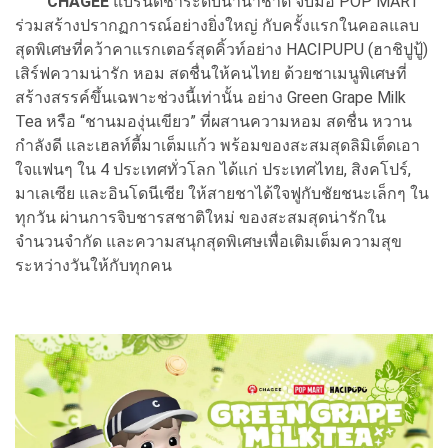
CHAGEE
แบรนด์ชาระดับนานาชาติ จับมือ POP MART
ร่วมสร้างปรากฏการณ์อย่างยิ่งใหญ่ กับครั้งแรกในคอลแลบ
สุดพิเศษที่คว้าคาแรกเตอร์สุดคิ้วท์อย่าง HACIPUPU (ฮาชิปูปู้)
เสิร์ฟความน่ารัก หอม สดชื่นให้คนไทย ด้วยชาเมนูพิเศษที่
สร้างสรรค์ขึ้นเฉพาะช่วงนี้เท่านั้น อย่าง Green Grape Milk
Tea หรือ “ชานมองุ่นเขียว” ที่ผสานความหอม สดชื่น หวาน
กำลังดี และเฮลท์ตี้มาเต็มแก้ว พร้อมของสะสมสุดลิมิเต็ดเอา
ใจแฟนๆ ใน 4 ประเทศทั่วโลก ได้แก่ ประเทศไทย, สิงคโปร์,
มาเลเซีย และอินโดนีเซีย ให้สายชาได้ใจฟูกับชัยชนะเล็กๆ ใน
ทุกวัน ผ่านการจิบชารสชาติใหม่ ของสะสมสุดน่ารักใน
จำนวนจำกัด และความสนุกสุดพิเศษเพื่อเติมเต็มความสุข
ระหว่างวันให้กับทุกคน