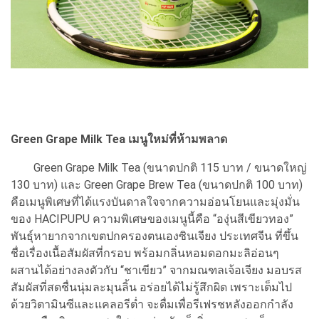
Green Grape Milk Tea เมนูใหม่ที่ห้ามพลาด
Green Grape Milk Tea (ขนาดปกติ 115 บาท / ขนาดใหญ่
130 บาท) และ Green Grape Brew Tea (ขนาดปกติ 100 บาท)
คือเมนูพิเศษที่ได้แรงบันดาลใจจากความอ่อนโยนและมุ่งมั่น
ของ HACIPUPU ความพิเศษของเมนูนี้คือ “องุ่นสีเขียวทอง”
พันธุ์หายากจากเขตปกครองตนเองซินเจียง ประเทศจีน ที่ขึ้น
ชื่อเรื่องเนื้อสัมผัสที่กรอบ พร้อมกลิ่นหอมดอกมะลิอ่อนๆ
ผสานได้อย่างลงตัวกับ “ชาเขียว” จากมณฑลเจ้อเจียง มอบรส
สัมผัสที่สดชื่นนุ่มละมุนลิ้น อร่อยได้ไม่รู้สึกผิด เพราะเต็มไป
ด้วยวิตามินซีและแคลอรีต่ำ จะดื่มเพื่อรีเฟรชหลังออกกำลัง