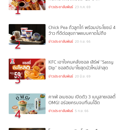
1
ข่าวประชาสัมพันธ์
23 ก.ค. 69
Chick Pea ถั่วลูกไก่ พร้อมประโยชน์ 4
ว้าว ที่ดีต่อสุขภาพแบบคาดไม่ถึง
2
ข่าวประชาสัมพันธ์
20 ก.ย. 66
KFC เอาใจคนคลั่งซอส เสิร์ฟ “Sassy
Dip” ซอสดิปมาโยสุดนัวใหม่ล่าสุด
3
ข่าวประชาสัมพันธ์
20 มิ.ย. 69
คาเฟ่ อเมซอน เปิดตัว 3 เมนูสายเฮลตี้
OMG! อร่อยครบจบที่นมโอ๊ต
4
ข่าวประชาสัมพันธ์
5 ก.ย. 66