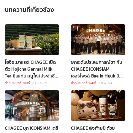
บทความที่เกี่ยวข้อง
โฮจิฉะมาแรง! CHAGEE เปิด
ยกระดับประสบการณ์ชา กับ
ตัว Hojicha Genmai Milk
CHAGEE ICONSIAM
Tea ขึ้นแท่นเมนูใหม่ประจำซี
เซอร์ไพรส์ Bae In Hyuk บิน
ซัน
ตรงเสิร์ฟความฟินให้แฟนๆ
ข่าวประชาสัมพันธ์
23 มี.ค. 69
ข่าวประชาสัมพันธ์
2 ก.พ. 69
แบบใกล้ชิด
CHAGEE บุก ICONSIAM เตรี
CHAGEE ส่งท้ายปี ด้วย