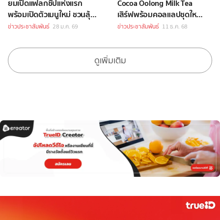
ยมเปิดแฟลกชิปแห่งแรก
Cocoa Oolong Milk Tea
พร้อมเปิดตัวเมนูใหม่ ชวนลุ้น
เสิร์ฟพร้อมคอลแลปชุดใหญ่
Meet-and-Greet 'Bae In
ใน CHAGEE Loves Hello
ข่าวประชาสัมพันธ์
28 ม.ค. 69
ข่าวประชาสัมพันธ์
11 ธ.ค. 68
Hyuk'
Kitty Pop-Up
ดูเพิ่มเติม