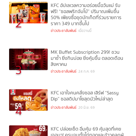
KFC อัปเลเวลความอร่อยมื้อวันแม่ รับ
ฟรี! “ซอสพริกจัมโบ้” ปริมาณเพิ่มขึ้น
50% เพียงซื้อชุดบักเก็ตที่ร่วมรายการ
2
ราคา 349 บาทขึ้นไป
ข่าวประชาสัมพันธ์
เมื่อวานนี้
MK Buffet Subscription 299! ชวน
มาซ้ำ ยิ่งกินบ่อย ยิ่งคุ้มขึ้น ตลอดเดือน
สิงหาคม
3
ข่าวประชาสัมพันธ์
24 ก.ค. 69
KFC เอาใจคนคลั่งซอส เสิร์ฟ “Sassy
Dip” ซอสดิปมาโยสุดนัวใหม่ล่าสุด
4
ข่าวประชาสัมพันธ์
20 มิ.ย. 69
KFC ปล่อยเซ็ต อิ่มคุ้ม 69 คุ้มสุดที่เคย
เจอมา! ครบจบทั้งไก่ทอดและข้าวคลุกผู้