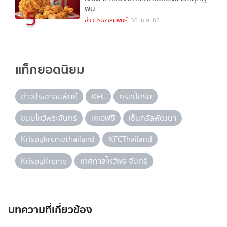
พัน
5
ข่าวประชาสัมพันธ์
30 เม.ย. 68
แท็กยอดนิยม
ข่าวประชาสัมพันธ์
KFC
คริสปี้ครีม
ขนมไหว้พระจันทร์
เคเอฟซี
เซ็นทรัลพัฒนา
Krispykremethailand
KFCThailand
KrispyKreme
เทศกาลไหว้พระจันทร์
บทความที่เกี่ยวข้อง