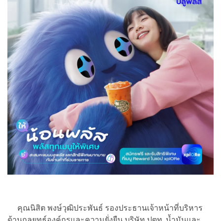
คุณนิสิต พงษ์วุฒิประพันธ์ รองประธานเจ้าหน้าที่บริหาร
ด้านกลยุทธ์องค์กรและความยั่งยืน บริษัท ปตท. น้ำมันและ