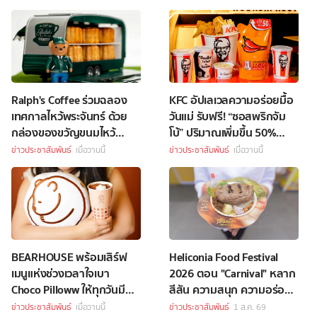
Ralph's Coffee ร่วมฉลอง
KFC อัปเลเวลความอร่อยมื้อ
เทศกาลไหว้พระจันทร์ ด้วย
วันแม่ รับฟรี! “ซอสพริกจัม
กล่องของขวัญขนมไหว้
โบ้” ปริมาณเพิ่มขึ้น 50%
พระจันทร์สุดพิเศษ
เพียงซื้อชุดบักเก็ตที่ร่วม
ข่าวประชาสัมพันธ์
เมื่อวานนี้
ข่าวประชาสัมพันธ์
เมื่อวานนี้
รายการราคา 349 บาทขึ้นไป
BEARHOUSE พร้อมเสิร์ฟ
Heliconia Food Festival
เมนูแห่งช่วงเวลาใจเบา
2026 ตอน "Carnival" หลาก
Choco Pilloww ให้ทุกวันมี
สีสัน ความสนุก ความอร่อย
“Soft Moment”
Celebrity Chef กว่า 70 ชีวิต
ข่าวประชาสัมพันธ์
เมื่อวานนี้
ข่าวประชาสัมพันธ์
1 ส.ค. 69