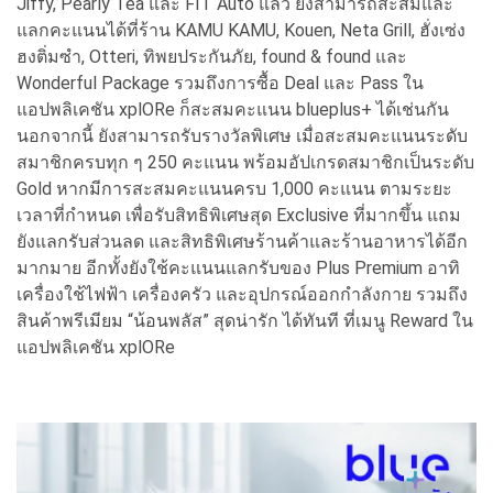
Jiffy, Pearly Tea และ FIT Auto แล้ว ยังสามารถสะสมและ
แลกคะแนนได้ที่ร้าน KAMU KAMU, Kouen, Neta Grill, ฮั่งเซ่ง
ฮงติ่มซำ, Otteri, ทิพยประกันภัย, found & found และ
Wonderful Package รวมถึงการซื้อ Deal และ Pass ใน
แอปพลิเคชัน xplORe ก็สะสมคะแนน blueplus+ ได้เช่นกัน
นอกจากนี้ ยังสามารถรับรางวัลพิเศษ เมื่อสะสมคะแนนระดับ
สมาชิกครบทุก ๆ 250 คะแนน พร้อมอัปเกรดสมาชิกเป็นระดับ
Gold หากมีการสะสมคะแนนครบ 1,000 คะแนน ตามระยะ
เวลาที่กำหนด เพื่อรับสิทธิพิเศษสุด Exclusive ที่มากขึ้น แถม
ยังแลกรับส่วนลด และสิทธิพิเศษร้านค้าและร้านอาหารได้อีก
มากมาย อีกทั้งยังใช้คะแนนแลกรับของ Plus Premium อาทิ
เครื่องใช้ไฟฟ้า เครื่องครัว และอุปกรณ์ออกกำลังกาย รวมถึง
สินค้าพรีเมียม “น้อนพลัส” สุดน่ารัก ได้ทันที ที่เมนู Reward ใน
แอปพลิเคชัน xplORe