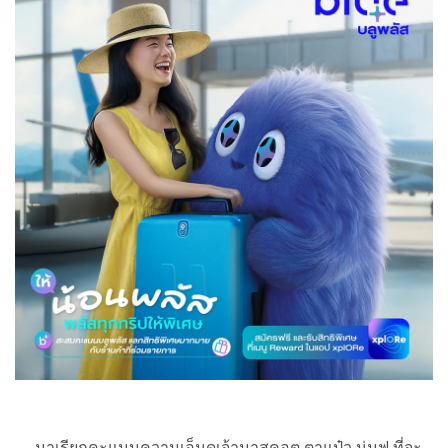
มาเรียกคะแนนความเอ็นดูเจ้ามาสคอต ตาแป๋ว นุ่มฟู ที่จะ