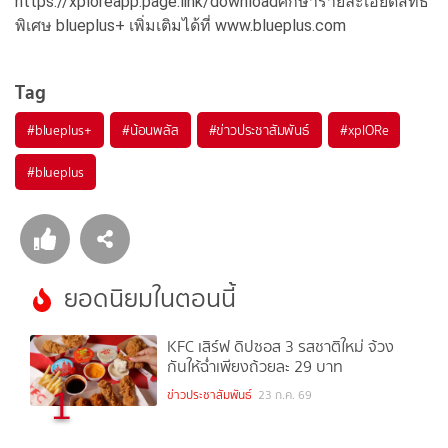
https://xploreapp.page.link/downloadศึกษารายละเอียดสิทธิ
พิเศษ blueplus+ เพิ่มเติมได้ที่ www.blueplus.com
Tag
#
blueplus+
#
น้อนพลัส
#
ข่าวประชาสัมพันธ์
#
xplORe
#
blueplus
ยอดนิยมในตอนนี้
KFC เสิร์ฟ ดิปซอส 3 รสชาติใหม่ จ้วง
กันให้ฉ่ำเพียงถ้วยละ 29 บาท
1
ข่าวประชาสัมพันธ์
23 ก.ค. 69