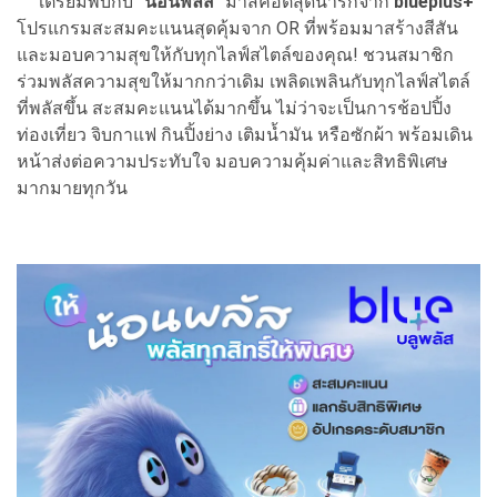
เตรียมพบกับ
"น้อนพลัส"
มาสคอตสุดน่ารักจาก
blueplus+
โปรแกรมสะสมคะแนนสุดคุ้มจาก OR ที่พร้อมมาสร้างสีสัน
และมอบความสุขให้กับทุกไลฟ์สไตล์ของคุณ! ชวนสมาชิก
ร่วมพลัสความสุขให้มากกว่าเดิม เพลิดเพลินกับทุกไลฟ์สไตล์
ที่พลัสขึ้น สะสมคะแนนได้มากขึ้น ไม่ว่าจะเป็นการช้อปปิ้ง
ท่องเที่ยว จิบกาแฟ กินปิ้งย่าง เติมน้ำมัน หรือซักผ้า พร้อมเดิน
หน้าส่งต่อความประทับใจ มอบความคุ้มค่าและสิทธิพิเศษ
มากมายทุกวัน