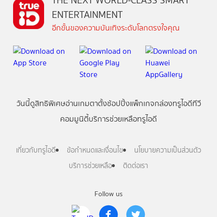
THE NEXT WORLD-CLASS SMART
ENTERTAINMENT
อีกขั้นของความบันเทิงระดับโลกตรงใจคุณ
วันนี้
ดู
สิทธิพิเศษ
อ่าน
เกม
ตาตั้ง
ช้อปปิ้ง
แพ็กเกจ
กล่องทรูไอดีทีวี
คอมมูนิตี้
บริการช่วยเหลือทรูไอดี
เกี่ยวกับทรูไอดี
ข้อกำหนดและเงื่อนไข
นโยบายความเป็นส่วนตัว
บริการช่วยเหลือ
ติดต่อเรา
Follow us