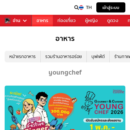
TH
เข้าสู่ระบบ
สารวงการเพลง
อ่าน
อาหาร
ท่องเที่ยว
ผู้หญิง
ดูดวง
ท
อาหาร
หน้าแรกอาหาร
รวมร้านอาหารอร่อย
บุฟเฟ่ต์
ร้านกา
youngchef