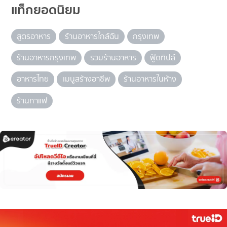
แท็กยอดนิยม
สูตรอาหาร
ร้านอาหารใกล้ฉัน
กรุงเทพ
ร้านอาหารกรุงเทพ
รวมร้านอาหาร
ฟู้ดทิปส์
อาหารไทย
เมนูสร้างอาชีพ
ร้านอาหารในห้าง
ร้านกาแฟ