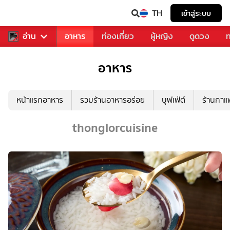
TH
เข้าสู่ระบบ
สารวงการเพลง
อ่าน
อาหาร
ท่องเที่ยว
ผู้หญิง
ดูดวง
ท
อาหาร
หน้าแรกอาหาร
รวมร้านอาหารอร่อย
บุฟเฟ่ต์
ร้านกา
thonglorcuisine