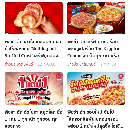
พิซซ่า ฮัท เอาใจคนชอบกินขอบ
พิซซ่า ฮัท เสิร์ฟความอร่อย
ท้าให้ลองเมนู 'Nothing but
พลังซูเปอร์กับ The Krypton
Stuffed Crust' เสิร์ฟคู่ดิปปิ้ง
Combo จัดเต็มทุกจาน พร้อม
ซอสฉ่ำๆ
รับตั๋วหนัง
ข่าวประชาสัมพันธ์
12 ก.ค. 68
ข่าวประชาสัมพันธ์
2 ก.ค. 68
พิซซ่า ฮัท จัดโปรฯ หยุดโลก ซื้อ
พิซซ่า ฮัท ขอบใหม่ 'จัมโบ้
1 แถม 1 ทุกหน้า ทุกขอบ ทุก
ไส้กรอกชีสพันเบคอนกรอบ'
ช่องทาง
พร้อม 2 หน้าใหม่สุดจึ้ง โอเชียน