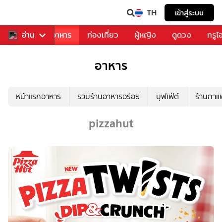
TH
เข้าสู่ระบบ
วงการเพลง
อ่าน
อาหาร
ท่องเที่ยว
ผู้หญิง
ดูดวง
ทรูไ
อาหาร
หน้าแรกอาหาร
รวมร้านอาหารอร่อย
บุฟเฟ่ต์
ร้านกา
pizzahut