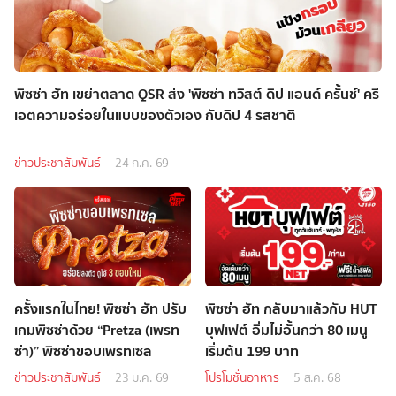
พิซซ่า ฮัท เขย่าตลาด QSR ส่ง 'พิซซ่า ทวิสต์ ดิป แอนด์ ครั้นช์' ครี
เอตความอร่อยในแบบของตัวเอง กับดิป 4 รสชาติ
ข่าวประชาสัมพันธ์
24 ก.ค. 69
ครั้งแรกในไทย! พิซซ่า ฮัท ปรับ
พิซซ่า ฮัท กลับมาแล้วกับ HUT
เกมพิซซ่าด้วย “Pretza (เพรท
บุฟเฟต์ อิ่มไม่อั้นกว่า 80 เมนู
ซ่า)” พิซซ่าขอบเพรทเซล
เริ่มต้น 199 บาท
ข่าวประชาสัมพันธ์
23 ม.ค. 69
โปรโมชั่นอาหาร
5 ส.ค. 68