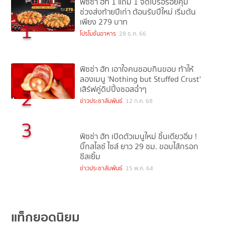
พิซซ่า ฮัท 1 แถม 1 จัดโปรอร่อยคุ้ม
ช่วงส่งท้ายปีเก่า ต้อนรับปีใหม่ เริ่มต้น
เพียง 279 บาท
1
โปรโมชั่นอาหาร
28 ธ.ค. 66
พิซซ่า ฮัท เอาใจคนชอบกินขอบ ท้าให้
ลองเมนู 'Nothing but Stuffed Crust'
เสิร์ฟคู่ดิปปิ้งซอสฉ่ำๆ
2
ข่าวประชาสัมพันธ์
12 ก.ค. 68
3
พิซซ่า ฮัท เปิดตัวเมนูใหม่ ชิ้นเดียวอิ่ม !
บิ๊กสไลซ์ ไซส์ ยาว 29 ซม. ขอบไส้กรอก
ชีสเยิ้ม
ข่าวประชาสัมพันธ์
15 พ.ค. 64
แท็กยอดนิยม