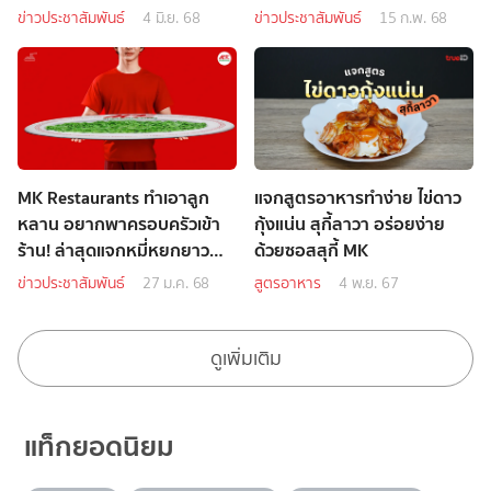
ใหม่
Lovers กล่องสุ่มน้องเป็ด
ข่าวประชาสัมพันธ์
4 มิ.ย. 68
ข่าวประชาสัมพันธ์
15 ก.พ. 68
MK Restaurants ทำเอาลูก
แจกสูตรอาหารทำง่าย ไข่ดาว
หลาน อยากพาครอบครัวเข้า
กุ้งแน่น สุกี้ลาวา อร่อยง่าย
ร้าน! ล่าสุดแจกหมี่หยกยาว
ด้วยซอสสุกี้ MK
ขนาด 4 คนถือ!
ข่าวประชาสัมพันธ์
27 ม.ค. 68
สูตรอาหาร
4 พ.ย. 67
ดูเพิ่มเติม
แท็กยอดนิยม