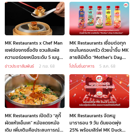
MK Restaurants x Chef Man
MK Restaurants เชื่อมต่อทุก
เชฟฮ่องกงชื่อดัง ชวนสัมผัส
เจนในครอบครัว ด้วยน้ำจิ้ม MK
ความอร่อยเหนือระดับ 5 เมนู
ลายลิมิเต็ด “Mother's Day
พิเศษ
Collection”
ข่าวประชาสัมพันธ์
2 ก.ย. 68
โปรโมชั่นอาหาร
5 ส.ค. 68
MK Restaurants เปิดตัว “สุกี้
MK Restaurants จัดหมู
ผัดแห้งเอ็มเค” หม้อแดงหม้อ
มาราธอน 9 วัน ดันยอดพุ่ง
เดิม เพิ่มเติมคือประสบการณ์
25% พร้อมเสิร์ฟ MK Duck