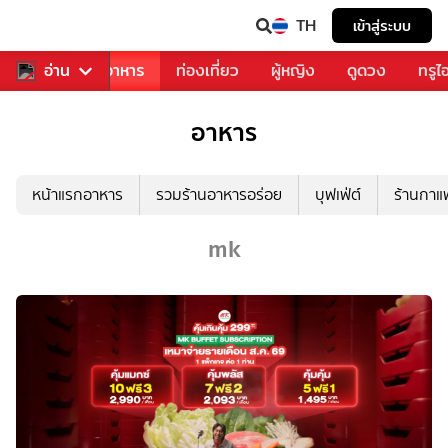
TH
เข้าสู่ระบบ
วงการเพลง
อ่าน
อาหาร
ท่องเที่ยว
ผู้หญิง
ดูดวง
ทรูไ
อาหาร
หน้าแรกอาหาร
รวมร้านอาหารอร่อย
บุฟเฟ่ต์
ร้านกา
mk