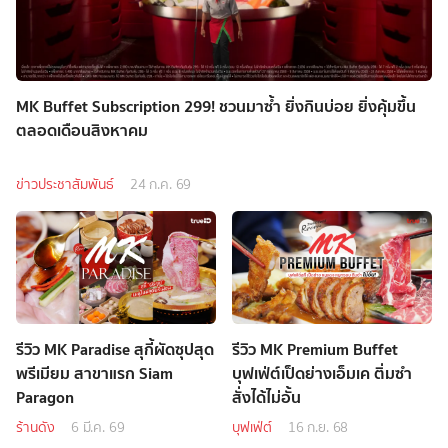
MK Buffet Subscription 299! ชวนมาซ้ำ ยิ่งกินบ่อย ยิ่งคุ้มขึ้น
ตลอดเดือนสิงหาคม
ข่าวประชาสัมพันธ์
24 ก.ค. 69
รีวิว MK Paradise สุกี้ผัดซุปสุด
รีวิว MK Premium Buffet
พรีเมียม สาขาแรก Siam
บุฟเฟ่ต์เป็ดย่างเอ็มเค ติ่มซำ
Paragon
สั่งได้ไม่อั้น
ร้านดัง
6 มี.ค. 69
บุฟเฟ่ต์
16 ก.ย. 68