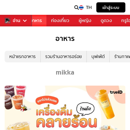
TH
เข้าสู่ระบบ
วงการเพลง
อ่าน
อาหาร
ท่องเที่ยว
ผู้หญิง
ดูดวง
ทรูไ
อาหาร
หน้าแรกอาหาร
รวมร้านอาหารอร่อย
บุฟเฟ่ต์
ร้านกา
mikka