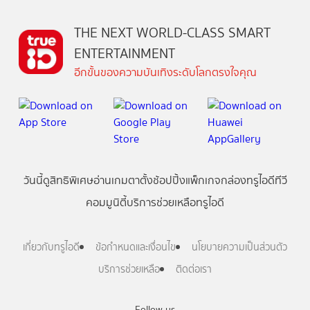
THE NEXT WORLD-CLASS SMART
ENTERTAINMENT
อีกขั้นของความบันเทิงระดับโลกตรงใจคุณ
วันนี้
ดู
สิทธิพิเศษ
อ่าน
เกม
ตาตั้ง
ช้อปปิ้ง
แพ็กเกจ
กล่องทรูไอดีทีวี
คอมมูนิตี้
บริการช่วยเหลือทรูไอดี
เกี่ยวกับทรูไอดี
ข้อกำหนดและเงื่อนไข
นโยบายความเป็นส่วนตัว
บริการช่วยเหลือ
ติดต่อเรา
Follow us