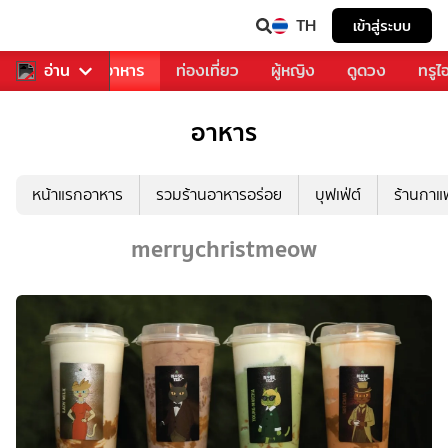
TH
เข้าสู่ระบบ
วงการเพลง
อ่าน
อาหาร
ท่องเที่ยว
ผู้หญิง
ดูดวง
ทรูไ
อาหาร
หน้าแรกอาหาร
รวมร้านอาหารอร่อย
บุฟเฟ่ต์
ร้านกา
merrychristmeow