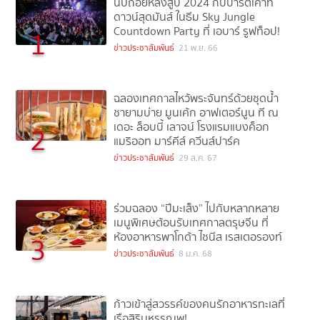
นับถอยหลังสู่ปี 2024 กับปาร์ตี้เคาท์
ดาวน์สุดมันส์ ในธีม Sky Jungle
Countdown Party ที่ เอบาร์ รูฟท็อป!
1
ข่าวประชาสัมพันธ์
21 พ.ย. 66
ฉลองเทศกาลไหว้พระจันทร์ด้วยชุดน้ำ
ชายามบ่าย มูนเค้ก อาฟเตอร์นูน ที ณ
เดอะ ล็อบบี้ เลาจน์ โรงแรมแบงค็อก
2
แมริออท มาร์คีส์ ควีนส์ปาร์ค
ข่าวประชาสัมพันธ์
29 ส.ค. 67
ร่วมฉลอง “ปีมะเส็ง” ไปกับหลากหลาย
เมนูพิเศษต้อนรับเทศกาลตรุษจีน ที่
ห้องอาหารพาโกด้า ไชนีส เรสเตอรองท์
3
ข่าวประชาสัมพันธ์
8 ม.ค. 68
ก้าวเข้าสู่สวรรค์ของคนรักอาหารทะเลที่
เรือสิริมหรรณพ!