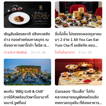
เชิญสัมผัสรสชาติ ปลิงทะเลชิง
อิ่มไม่อั้น โปรแรงตลอดตุลาคม
ต่าว ทองคำแห่งมหาสมุทร ณ
มา 2 จ่าย 1 All You Can Eat
ห้องอาหารพาโกด้า ไชนีส เรส
Yum Cha ที่ เอเชียทีค แอน
เตอรองท์
เชี่ยนท์ ที เฮ้าส์
ข่าวประชาสัมพันธ์
22 ต.ค. 68
โปรโมชั่นอาหาร
8 ต.ค. 68
พบกับ “BBQ Grill & Chill”
ร่วมฉลอง “ปีมะเส็ง” ไปกับ
บาร์บีคิวพร้อมวิวพาโนรามาที่
หลากหลายเมนูพิเศษต้อนรับ
เอบาร์ รูฟท็อป
เทศกาลตรุษจีน ที่ห้องอาหาร