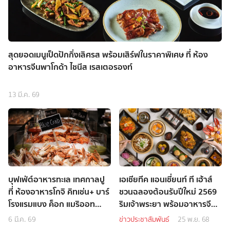
สุดยอดเมนูเป็ดปักกิ่งเลิศรส พร้อมเสิร์ฟในราคาพิเศษ ที่ ห้อง
อาหารจีนพาโกด้า ไชนีส เรสเตอรองท์
13 มี.ค. 69
บุฟเฟ่ต์อาหารทะเล เทศกาลปู
เอเชียทีค แอนเชี่ยนท์ ที เฮ้าส์
ที่ ห้องอาหารโกจิ คิทเช่น+ บาร์
ชวนฉลองต้อนรับปีใหม่ 2569
โรงแรมแบง ค็อก แมริออท
ริมเจ้าพระยา พร้อมอาหารจีน
มาร์คีส์ ควีนส์ปาร์ค
รสเลิศ
6 มี.ค. 69
ข่าวประชาสัมพันธ์
25 พ.ย. 68