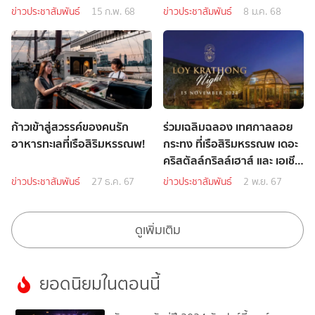
พาโกด้า ไชนีส เรสเตอรองท์
ข่าวประชาสัมพันธ์
15 ก.พ. 68
ข่าวประชาสัมพันธ์
8 ม.ค. 68
ก้าวเข้าสู่สวรรค์ของคนรัก
ร่วมเฉลิมฉลอง เทศกาลลอย
อาหารทะเลที่เรือสิริมหรรณพ!
กระทง ที่เรือสิริมหรรณพ เดอะ
คริสตัลล์กริลล์เฮาส์ และ เอเชีย
ทีค แอนเชี่ยนท์ ที เฮ้าส์
ข่าวประชาสัมพันธ์
27 ธ.ค. 67
ข่าวประชาสัมพันธ์
2 พ.ย. 67
ดูเพิ่มเติม
ยอดนิยมในตอนนี้