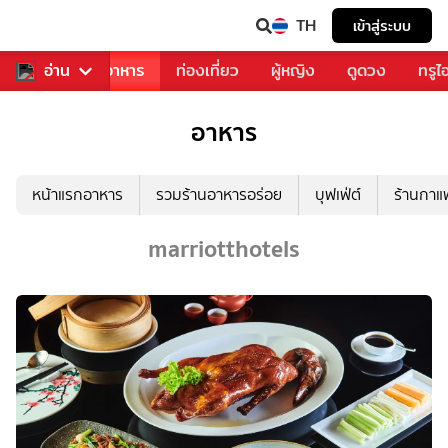
TH
เข้าสู่ระบบ
วงการเพลง
อ่าน
อาหาร
ท่องเที่ยว
ผู้หญิง
ดูดวง
ทรูไ
อาหาร
หน้าแรกอาหาร
รวมร้านอาหารอร่อย
บุฟเฟ่ต์
ร้านกา
marriotthotels